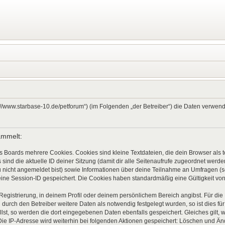
ps://www.starbase-10.de/petforum“) (im Folgenden „der Betreiber“) die Daten verw
ammelt:
s Boards mehrere Cookies. Cookies sind kleine Textdateien, die dein Browser als
 sind die aktuelle ID deiner Sitzung (damit dir alle Seitenaufrufe zugeordnet werd
u nicht angemeldet bist) sowie Informationen über deine Teilnahme an Umfragen (s
eine Session-ID gespeichert. Die Cookies haben standardmäßig eine Gültigkeit von 
 Registrierung, in deinem Profil oder deinem persönlichem Bereich angibst. Für di
rch den Betreiber weitere Daten als notwendig festgelegt wurden, so ist dies für 
llst, so werden die dort eingegebenen Daten ebenfalls gespeichert. Gleiches gilt, 
Die IP-Adresse wird weiterhin bei folgenden Aktionen gespeichert: Löschen und Ä