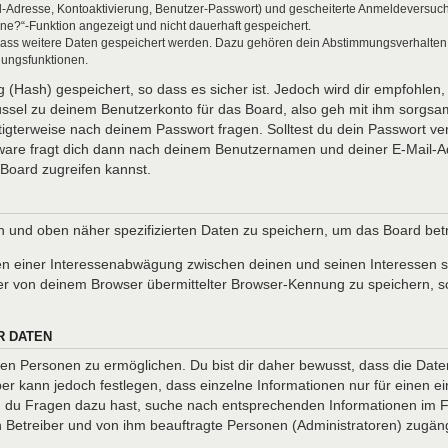
l-Adresse, Kontoaktivierung, Benutzer-Passwort) und gescheiterte Anmeldeversuch
ine?“-Funktion angezeigt und nicht dauerhaft gespeichert.
 dass weitere Daten gespeichert werden. Dazu gehören dein Abstimmungsverhalten
gungsfunktionen.
(Hash) gespeichert, so dass es sicher ist. Jedoch wird dir empfohlen, 
ssel zu deinem Benutzerkonto für das Board, also geh mit ihm sorgsam
htigterweise nach deinem Passwort fragen. Solltest du dein Passwort v
are fragt dich dann nach deinem Benutzernamen und deiner E-Mail-Ad
Board zugreifen kannst.
en und oben näher spezifizierten Daten zu speichern, um das Board be
en einer Interessenabwägung zwischen deinen und seinen Interessen so
r von deinem Browser übermittelter Browser-Kennung zu speichern, so
R DATEN
n Personen zu ermöglichen. Du bist dir daher bewusst, dass die Daten d
ber kann jedoch festlegen, dass einzelne Informationen nur für einen ei
nn du Fragen dazu hast, suche nach entsprechenden Informationen im Fo
en Betreiber und von ihm beauftragte Personen (Administratoren) zugäng