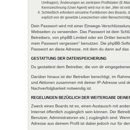
Umfragen), Änderungen an zentralen Profildaten (E-Mai
Kennzeichnung (User Agent) wird nur in der „Wer ist onl
Schließlich erfordern einzelne Funktionen des Boards,
explizit von dir gesetzte Lesezeichen oder Benachrichti
Dein Passwort wird mit einer Einwege-Verschlüsselung 
Webseiten zu verwenden. Das Passwort ist dein Schlü
Betreibers, von phpBB Limited oder ein Dritter berec
mein Passwort vergessen“ benutzen. Die phpBB-Softw
Passwort an diese Adresse, mit dem du dann auf das 
GESTATTUNG DER DATENSPEICHERUNG
Du gestattest dem Betreiber, die von dir eingegeben
Darüber hinaus ist der Betreiber berechtigt, im Rahm
und Aktionen zusammen mit deiner IP-Adresse und de
Nachverfolgbarkeit notwendig ist.
REGELUNGEN BEZÜGLICH DER WEITERGABE DEINE
Zweck eines Boards ist es, einen Austausch mit andere
Internet öffentlich zugänglich sein können. Der Betrei
Benutzer, Administratoren etc.) zugänglich sind. We
Adresse aus deinem Profil ist dabei jedoch nur für d