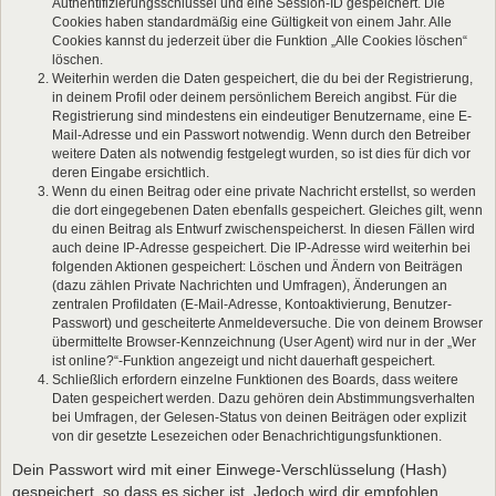
Authentifizierungsschlüssel und eine Session-ID gespeichert. Die
Cookies haben standardmäßig eine Gültigkeit von einem Jahr. Alle
Cookies kannst du jederzeit über die Funktion „Alle Cookies löschen“
löschen.
Weiterhin werden die Daten gespeichert, die du bei der Registrierung,
in deinem Profil oder deinem persönlichem Bereich angibst. Für die
Registrierung sind mindestens ein eindeutiger Benutzername, eine E-
Mail-Adresse und ein Passwort notwendig. Wenn durch den Betreiber
weitere Daten als notwendig festgelegt wurden, so ist dies für dich vor
deren Eingabe ersichtlich.
Wenn du einen Beitrag oder eine private Nachricht erstellst, so werden
die dort eingegebenen Daten ebenfalls gespeichert. Gleiches gilt, wenn
du einen Beitrag als Entwurf zwischenspeicherst. In diesen Fällen wird
auch deine IP-Adresse gespeichert. Die IP-Adresse wird weiterhin bei
folgenden Aktionen gespeichert: Löschen und Ändern von Beiträgen
(dazu zählen Private Nachrichten und Umfragen), Änderungen an
zentralen Profildaten (E-Mail-Adresse, Kontoaktivierung, Benutzer-
Passwort) und gescheiterte Anmeldeversuche. Die von deinem Browser
übermittelte Browser-Kennzeichnung (User Agent) wird nur in der „Wer
ist online?“-Funktion angezeigt und nicht dauerhaft gespeichert.
Schließlich erfordern einzelne Funktionen des Boards, dass weitere
Daten gespeichert werden. Dazu gehören dein Abstimmungsverhalten
bei Umfragen, der Gelesen-Status von deinen Beiträgen oder explizit
von dir gesetzte Lesezeichen oder Benachrichtigungsfunktionen.
Dein Passwort wird mit einer Einwege-Verschlüsselung (Hash)
gespeichert, so dass es sicher ist. Jedoch wird dir empfohlen,