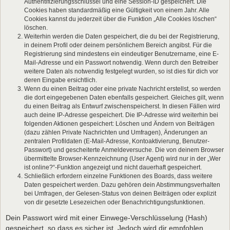
Authentifizierungsschlüssel und eine Session-ID gespeichert. Die
Cookies haben standardmäßig eine Gültigkeit von einem Jahr. Alle
Cookies kannst du jederzeit über die Funktion „Alle Cookies löschen“
löschen.
Weiterhin werden die Daten gespeichert, die du bei der Registrierung,
in deinem Profil oder deinem persönlichem Bereich angibst. Für die
Registrierung sind mindestens ein eindeutiger Benutzername, eine E-
Mail-Adresse und ein Passwort notwendig. Wenn durch den Betreiber
weitere Daten als notwendig festgelegt wurden, so ist dies für dich vor
deren Eingabe ersichtlich.
Wenn du einen Beitrag oder eine private Nachricht erstellst, so werden
die dort eingegebenen Daten ebenfalls gespeichert. Gleiches gilt, wenn
du einen Beitrag als Entwurf zwischenspeicherst. In diesen Fällen wird
auch deine IP-Adresse gespeichert. Die IP-Adresse wird weiterhin bei
folgenden Aktionen gespeichert: Löschen und Ändern von Beiträgen
(dazu zählen Private Nachrichten und Umfragen), Änderungen an
zentralen Profildaten (E-Mail-Adresse, Kontoaktivierung, Benutzer-
Passwort) und gescheiterte Anmeldeversuche. Die von deinem Browser
übermittelte Browser-Kennzeichnung (User Agent) wird nur in der „Wer
ist online?“-Funktion angezeigt und nicht dauerhaft gespeichert.
Schließlich erfordern einzelne Funktionen des Boards, dass weitere
Daten gespeichert werden. Dazu gehören dein Abstimmungsverhalten
bei Umfragen, der Gelesen-Status von deinen Beiträgen oder explizit
von dir gesetzte Lesezeichen oder Benachrichtigungsfunktionen.
Dein Passwort wird mit einer Einwege-Verschlüsselung (Hash)
gespeichert, so dass es sicher ist. Jedoch wird dir empfohlen,