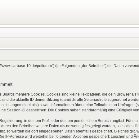
ps://www.starbase-10.de/petforum“) (im Folgenden „der Betreiber“) die Daten verw
ammelt:
s Boards mehrere Cookies. Cookies sind kleine Textdateien, die dein Browser als
 sind die aktuelle ID deiner Sitzung (damit dir alle Seitenaufrufe zugeordnet werd
u nicht angemeldet bist) sowie Informationen über deine Teilnahme an Umfragen (s
eine Session-ID gespeichert. Die Cookies haben standardmäßig eine Gültigkeit von 
 Registrierung, in deinem Profil oder deinem persönlichem Bereich angibst. Für di
rch den Betreiber weitere Daten als notwendig festgelegt wurden, so ist dies für 
llst, so werden die dort eingegebenen Daten ebenfalls gespeichert. Gleiches gilt, 
Die IP-Adresse wird weiterhin bei folgenden Aktionen gespeichert: Löschen und Ä