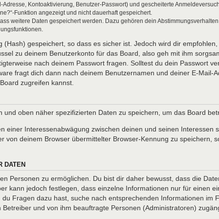
l-Adresse, Kontoaktivierung, Benutzer-Passwort) und gescheiterte Anmeldeversuch
ine?“-Funktion angezeigt und nicht dauerhaft gespeichert.
 dass weitere Daten gespeichert werden. Dazu gehören dein Abstimmungsverhalten
gungsfunktionen.
(Hash) gespeichert, so dass es sicher ist. Jedoch wird dir empfohlen, 
ssel zu deinem Benutzerkonto für das Board, also geh mit ihm sorgsam
htigterweise nach deinem Passwort fragen. Solltest du dein Passwort v
are fragt dich dann nach deinem Benutzernamen und deiner E-Mail-Ad
Board zugreifen kannst.
en und oben näher spezifizierten Daten zu speichern, um das Board be
en einer Interessenabwägung zwischen deinen und seinen Interessen so
r von deinem Browser übermittelter Browser-Kennung zu speichern, so
R DATEN
n Personen zu ermöglichen. Du bist dir daher bewusst, dass die Daten d
ber kann jedoch festlegen, dass einzelne Informationen nur für einen ei
nn du Fragen dazu hast, suche nach entsprechenden Informationen im Fo
en Betreiber und von ihm beauftragte Personen (Administratoren) zugäng