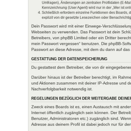
Umfragen), Änderungen an zentralen Profildaten (E-Mai
Kennzeichnung (User Agent) wird nur in der „Wer ist onl
Schließlich erfordern einzelne Funktionen des Boards,
explizit von dir gesetzte Lesezeichen oder Benachrichti
Dein Passwort wird mit einer Einwege-Verschlüsselung 
Webseiten zu verwenden. Das Passwort ist dein Schlü
Betreibers, von phpBB Limited oder ein Dritter berec
mein Passwort vergessen“ benutzen. Die phpBB-Softw
Passwort an diese Adresse, mit dem du dann auf das 
GESTATTUNG DER DATENSPEICHERUNG
Du gestattest dem Betreiber, die von dir eingegeben
Darüber hinaus ist der Betreiber berechtigt, im Rahm
und Aktionen zusammen mit deiner IP-Adresse und de
Nachverfolgbarkeit notwendig ist.
REGELUNGEN BEZÜGLICH DER WEITERGABE DEINE
Zweck eines Boards ist es, einen Austausch mit andere
Internet öffentlich zugänglich sein können. Der Betrei
Benutzer, Administratoren etc.) zugänglich sind. We
Adresse aus deinem Profil ist dabei jedoch nur für d