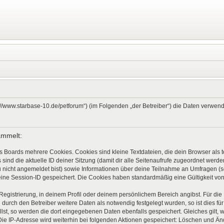
ps://www.starbase-10.de/petforum“) (im Folgenden „der Betreiber“) die Daten verw
ammelt:
s Boards mehrere Cookies. Cookies sind kleine Textdateien, die dein Browser als
 sind die aktuelle ID deiner Sitzung (damit dir alle Seitenaufrufe zugeordnet werd
u nicht angemeldet bist) sowie Informationen über deine Teilnahme an Umfragen (s
eine Session-ID gespeichert. Die Cookies haben standardmäßig eine Gültigkeit von 
 Registrierung, in deinem Profil oder deinem persönlichem Bereich angibst. Für di
rch den Betreiber weitere Daten als notwendig festgelegt wurden, so ist dies für 
llst, so werden die dort eingegebenen Daten ebenfalls gespeichert. Gleiches gilt, 
Die IP-Adresse wird weiterhin bei folgenden Aktionen gespeichert: Löschen und Ä