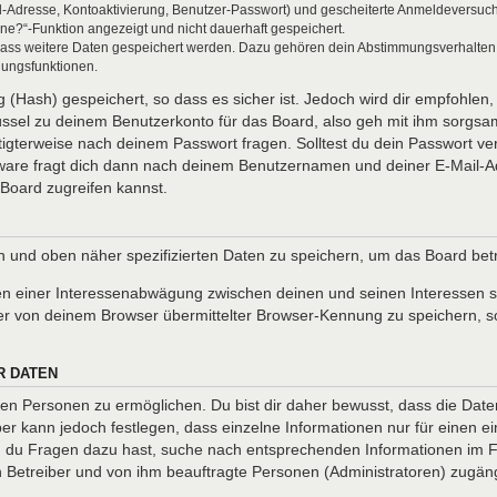
l-Adresse, Kontoaktivierung, Benutzer-Passwort) und gescheiterte Anmeldeversuch
ine?“-Funktion angezeigt und nicht dauerhaft gespeichert.
 dass weitere Daten gespeichert werden. Dazu gehören dein Abstimmungsverhalten
gungsfunktionen.
(Hash) gespeichert, so dass es sicher ist. Jedoch wird dir empfohlen, 
ssel zu deinem Benutzerkonto für das Board, also geh mit ihm sorgsam
htigterweise nach deinem Passwort fragen. Solltest du dein Passwort v
are fragt dich dann nach deinem Benutzernamen und deiner E-Mail-Ad
Board zugreifen kannst.
en und oben näher spezifizierten Daten zu speichern, um das Board be
en einer Interessenabwägung zwischen deinen und seinen Interessen so
r von deinem Browser übermittelter Browser-Kennung zu speichern, so
R DATEN
n Personen zu ermöglichen. Du bist dir daher bewusst, dass die Daten d
ber kann jedoch festlegen, dass einzelne Informationen nur für einen ei
nn du Fragen dazu hast, suche nach entsprechenden Informationen im Fo
en Betreiber und von ihm beauftragte Personen (Administratoren) zugäng