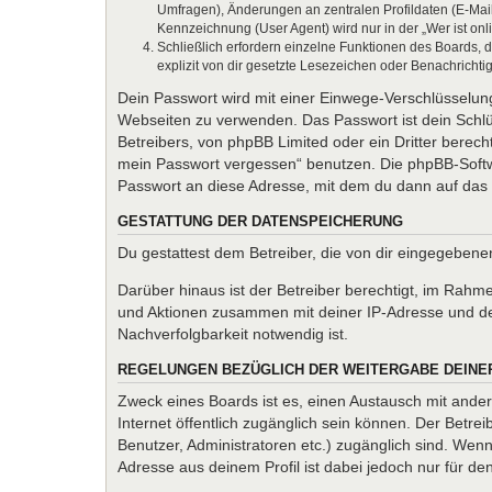
Umfragen), Änderungen an zentralen Profildaten (E-Mai
Kennzeichnung (User Agent) wird nur in der „Wer ist onl
Schließlich erfordern einzelne Funktionen des Boards,
explizit von dir gesetzte Lesezeichen oder Benachrichti
Dein Passwort wird mit einer Einwege-Verschlüsselung 
Webseiten zu verwenden. Das Passwort ist dein Schlü
Betreibers, von phpBB Limited oder ein Dritter berec
mein Passwort vergessen“ benutzen. Die phpBB-Softw
Passwort an diese Adresse, mit dem du dann auf das 
GESTATTUNG DER DATENSPEICHERUNG
Du gestattest dem Betreiber, die von dir eingegeben
Darüber hinaus ist der Betreiber berechtigt, im Rahm
und Aktionen zusammen mit deiner IP-Adresse und de
Nachverfolgbarkeit notwendig ist.
REGELUNGEN BEZÜGLICH DER WEITERGABE DEINE
Zweck eines Boards ist es, einen Austausch mit andere
Internet öffentlich zugänglich sein können. Der Betrei
Benutzer, Administratoren etc.) zugänglich sind. We
Adresse aus deinem Profil ist dabei jedoch nur für d