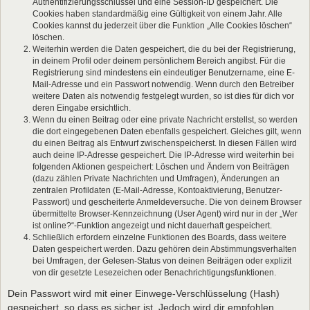
Authentifizierungsschlüssel und eine Session-ID gespeichert. Die
Cookies haben standardmäßig eine Gültigkeit von einem Jahr. Alle
Cookies kannst du jederzeit über die Funktion „Alle Cookies löschen“
löschen.
Weiterhin werden die Daten gespeichert, die du bei der Registrierung,
in deinem Profil oder deinem persönlichem Bereich angibst. Für die
Registrierung sind mindestens ein eindeutiger Benutzername, eine E-
Mail-Adresse und ein Passwort notwendig. Wenn durch den Betreiber
weitere Daten als notwendig festgelegt wurden, so ist dies für dich vor
deren Eingabe ersichtlich.
Wenn du einen Beitrag oder eine private Nachricht erstellst, so werden
die dort eingegebenen Daten ebenfalls gespeichert. Gleiches gilt, wenn
du einen Beitrag als Entwurf zwischenspeicherst. In diesen Fällen wird
auch deine IP-Adresse gespeichert. Die IP-Adresse wird weiterhin bei
folgenden Aktionen gespeichert: Löschen und Ändern von Beiträgen
(dazu zählen Private Nachrichten und Umfragen), Änderungen an
zentralen Profildaten (E-Mail-Adresse, Kontoaktivierung, Benutzer-
Passwort) und gescheiterte Anmeldeversuche. Die von deinem Browser
übermittelte Browser-Kennzeichnung (User Agent) wird nur in der „Wer
ist online?“-Funktion angezeigt und nicht dauerhaft gespeichert.
Schließlich erfordern einzelne Funktionen des Boards, dass weitere
Daten gespeichert werden. Dazu gehören dein Abstimmungsverhalten
bei Umfragen, der Gelesen-Status von deinen Beiträgen oder explizit
von dir gesetzte Lesezeichen oder Benachrichtigungsfunktionen.
Dein Passwort wird mit einer Einwege-Verschlüsselung (Hash)
gespeichert, so dass es sicher ist. Jedoch wird dir empfohlen,