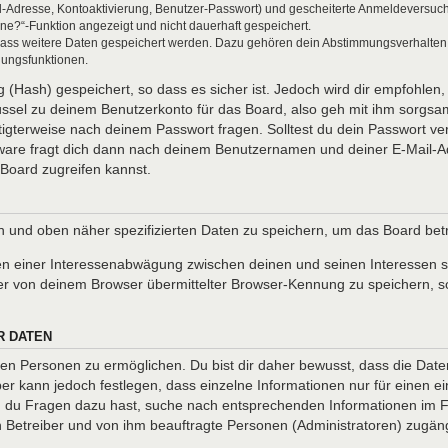
l-Adresse, Kontoaktivierung, Benutzer-Passwort) und gescheiterte Anmeldeversuch
ine?“-Funktion angezeigt und nicht dauerhaft gespeichert.
 dass weitere Daten gespeichert werden. Dazu gehören dein Abstimmungsverhalten
gungsfunktionen.
(Hash) gespeichert, so dass es sicher ist. Jedoch wird dir empfohlen, 
ssel zu deinem Benutzerkonto für das Board, also geh mit ihm sorgsam
htigterweise nach deinem Passwort fragen. Solltest du dein Passwort v
are fragt dich dann nach deinem Benutzernamen und deiner E-Mail-Ad
Board zugreifen kannst.
en und oben näher spezifizierten Daten zu speichern, um das Board be
en einer Interessenabwägung zwischen deinen und seinen Interessen so
r von deinem Browser übermittelter Browser-Kennung zu speichern, so
R DATEN
n Personen zu ermöglichen. Du bist dir daher bewusst, dass die Daten d
ber kann jedoch festlegen, dass einzelne Informationen nur für einen ei
nn du Fragen dazu hast, suche nach entsprechenden Informationen im Fo
en Betreiber und von ihm beauftragte Personen (Administratoren) zugäng