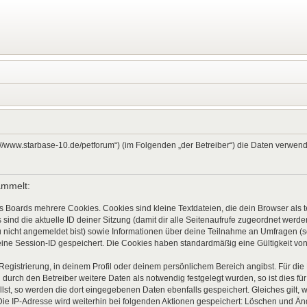
ps://www.starbase-10.de/petforum“) (im Folgenden „der Betreiber“) die Daten verw
ammelt:
s Boards mehrere Cookies. Cookies sind kleine Textdateien, die dein Browser als
 sind die aktuelle ID deiner Sitzung (damit dir alle Seitenaufrufe zugeordnet werd
u nicht angemeldet bist) sowie Informationen über deine Teilnahme an Umfragen (s
eine Session-ID gespeichert. Die Cookies haben standardmäßig eine Gültigkeit von 
 Registrierung, in deinem Profil oder deinem persönlichem Bereich angibst. Für di
rch den Betreiber weitere Daten als notwendig festgelegt wurden, so ist dies für 
llst, so werden die dort eingegebenen Daten ebenfalls gespeichert. Gleiches gilt, 
Die IP-Adresse wird weiterhin bei folgenden Aktionen gespeichert: Löschen und Ä