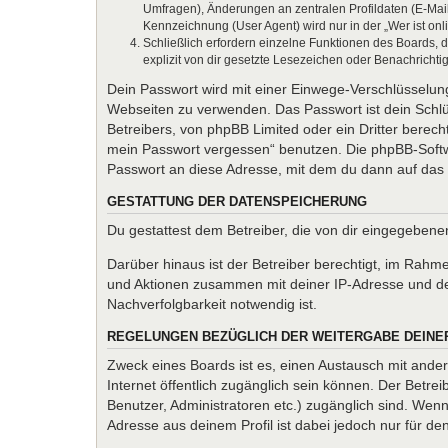
Umfragen), Änderungen an zentralen Profildaten (E-Mai
Kennzeichnung (User Agent) wird nur in der „Wer ist onl
Schließlich erfordern einzelne Funktionen des Boards,
explizit von dir gesetzte Lesezeichen oder Benachrichti
Dein Passwort wird mit einer Einwege-Verschlüsselung 
Webseiten zu verwenden. Das Passwort ist dein Schlü
Betreibers, von phpBB Limited oder ein Dritter berec
mein Passwort vergessen“ benutzen. Die phpBB-Softw
Passwort an diese Adresse, mit dem du dann auf das 
GESTATTUNG DER DATENSPEICHERUNG
Du gestattest dem Betreiber, die von dir eingegeben
Darüber hinaus ist der Betreiber berechtigt, im Rahm
und Aktionen zusammen mit deiner IP-Adresse und de
Nachverfolgbarkeit notwendig ist.
REGELUNGEN BEZÜGLICH DER WEITERGABE DEINE
Zweck eines Boards ist es, einen Austausch mit andere
Internet öffentlich zugänglich sein können. Der Betrei
Benutzer, Administratoren etc.) zugänglich sind. We
Adresse aus deinem Profil ist dabei jedoch nur für d