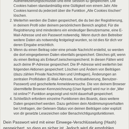
Authentifizierungsschlüssel und eine Session-ID gespeichert. Die
Cookies haben standardmäßig eine Gültigkeit von einem Jahr. Alle
Cookies kannst du jederzeit über die Funktion „Alle Cookies löschen“
löschen.
Weiterhin werden die Daten gespeichert, die du bei der Registrierung,
in deinem Profil oder deinem persönlichem Bereich angibst. Für die
Registrierung sind mindestens ein eindeutiger Benutzername, eine E-
Mail-Adresse und ein Passwort notwendig. Wenn durch den Betreiber
weitere Daten als notwendig festgelegt wurden, so ist dies für dich vor
deren Eingabe ersichtlich.
Wenn du einen Beitrag oder eine private Nachricht erstellst, so werden
die dort eingegebenen Daten ebenfalls gespeichert. Gleiches gilt, wenn
du einen Beitrag als Entwurf zwischenspeicherst. In diesen Fällen wird
auch deine IP-Adresse gespeichert. Die IP-Adresse wird weiterhin bei
folgenden Aktionen gespeichert: Löschen und Ändern von Beiträgen
(dazu zählen Private Nachrichten und Umfragen), Änderungen an
zentralen Profildaten (E-Mail-Adresse, Kontoaktivierung, Benutzer-
Passwort) und gescheiterte Anmeldeversuche. Die von deinem Browser
übermittelte Browser-Kennzeichnung (User Agent) wird nur in der „Wer
ist online?“-Funktion angezeigt und nicht dauerhaft gespeichert.
Schließlich erfordern einzelne Funktionen des Boards, dass weitere
Daten gespeichert werden. Dazu gehören dein Abstimmungsverhalten
bei Umfragen, der Gelesen-Status von deinen Beiträgen oder explizit
von dir gesetzte Lesezeichen oder Benachrichtigungsfunktionen.
Dein Passwort wird mit einer Einwege-Verschlüsselung (Hash)
gespeichert, so dass es sicher ist. Jedoch wird dir empfohlen,