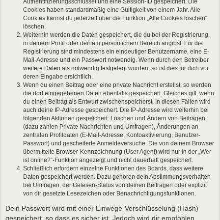
Authentifizierungsschlüssel und eine Session-ID gespeichert. Die
Cookies haben standardmäßig eine Gültigkeit von einem Jahr. Alle
Cookies kannst du jederzeit über die Funktion „Alle Cookies löschen“
löschen.
Weiterhin werden die Daten gespeichert, die du bei der Registrierung,
in deinem Profil oder deinem persönlichem Bereich angibst. Für die
Registrierung sind mindestens ein eindeutiger Benutzername, eine E-
Mail-Adresse und ein Passwort notwendig. Wenn durch den Betreiber
weitere Daten als notwendig festgelegt wurden, so ist dies für dich vor
deren Eingabe ersichtlich.
Wenn du einen Beitrag oder eine private Nachricht erstellst, so werden
die dort eingegebenen Daten ebenfalls gespeichert. Gleiches gilt, wenn
du einen Beitrag als Entwurf zwischenspeicherst. In diesen Fällen wird
auch deine IP-Adresse gespeichert. Die IP-Adresse wird weiterhin bei
folgenden Aktionen gespeichert: Löschen und Ändern von Beiträgen
(dazu zählen Private Nachrichten und Umfragen), Änderungen an
zentralen Profildaten (E-Mail-Adresse, Kontoaktivierung, Benutzer-
Passwort) und gescheiterte Anmeldeversuche. Die von deinem Browser
übermittelte Browser-Kennzeichnung (User Agent) wird nur in der „Wer
ist online?“-Funktion angezeigt und nicht dauerhaft gespeichert.
Schließlich erfordern einzelne Funktionen des Boards, dass weitere
Daten gespeichert werden. Dazu gehören dein Abstimmungsverhalten
bei Umfragen, der Gelesen-Status von deinen Beiträgen oder explizit
von dir gesetzte Lesezeichen oder Benachrichtigungsfunktionen.
Dein Passwort wird mit einer Einwege-Verschlüsselung (Hash)
gespeichert, so dass es sicher ist. Jedoch wird dir empfohlen,