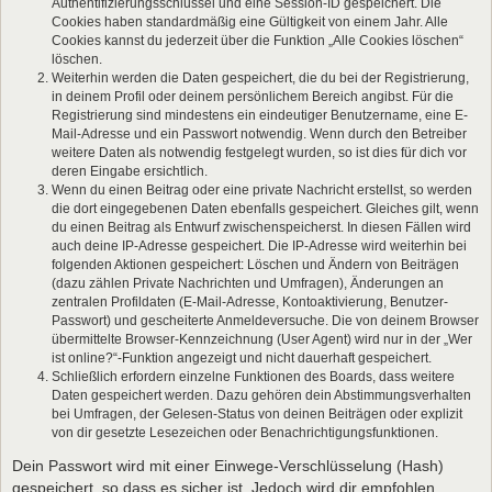
Authentifizierungsschlüssel und eine Session-ID gespeichert. Die
Cookies haben standardmäßig eine Gültigkeit von einem Jahr. Alle
Cookies kannst du jederzeit über die Funktion „Alle Cookies löschen“
löschen.
Weiterhin werden die Daten gespeichert, die du bei der Registrierung,
in deinem Profil oder deinem persönlichem Bereich angibst. Für die
Registrierung sind mindestens ein eindeutiger Benutzername, eine E-
Mail-Adresse und ein Passwort notwendig. Wenn durch den Betreiber
weitere Daten als notwendig festgelegt wurden, so ist dies für dich vor
deren Eingabe ersichtlich.
Wenn du einen Beitrag oder eine private Nachricht erstellst, so werden
die dort eingegebenen Daten ebenfalls gespeichert. Gleiches gilt, wenn
du einen Beitrag als Entwurf zwischenspeicherst. In diesen Fällen wird
auch deine IP-Adresse gespeichert. Die IP-Adresse wird weiterhin bei
folgenden Aktionen gespeichert: Löschen und Ändern von Beiträgen
(dazu zählen Private Nachrichten und Umfragen), Änderungen an
zentralen Profildaten (E-Mail-Adresse, Kontoaktivierung, Benutzer-
Passwort) und gescheiterte Anmeldeversuche. Die von deinem Browser
übermittelte Browser-Kennzeichnung (User Agent) wird nur in der „Wer
ist online?“-Funktion angezeigt und nicht dauerhaft gespeichert.
Schließlich erfordern einzelne Funktionen des Boards, dass weitere
Daten gespeichert werden. Dazu gehören dein Abstimmungsverhalten
bei Umfragen, der Gelesen-Status von deinen Beiträgen oder explizit
von dir gesetzte Lesezeichen oder Benachrichtigungsfunktionen.
Dein Passwort wird mit einer Einwege-Verschlüsselung (Hash)
gespeichert, so dass es sicher ist. Jedoch wird dir empfohlen,