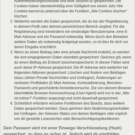
Authentifizierungsschlüssel und eine Session-ID gespeichert. Die
Cookies haben standardmäßig eine Gültigkeit von einem Jahr. Alle
Cookies kannst du jederzeit über die Funktion „Alle Cookies löschen“
löschen.
Weiterhin werden die Daten gespeichert, die du bei der Registrierung,
in deinem Profil oder deinem persönlichem Bereich angibst. Für die
Registrierung sind mindestens ein eindeutiger Benutzername, eine E-
Mail-Adresse und ein Passwort notwendig. Wenn durch den Betreiber
weitere Daten als notwendig festgelegt wurden, so ist dies für dich vor
deren Eingabe ersichtlich.
Wenn du einen Beitrag oder eine private Nachricht erstellst, so werden
die dort eingegebenen Daten ebenfalls gespeichert. Gleiches gilt, wenn
du einen Beitrag als Entwurf zwischenspeicherst. In diesen Fällen wird
auch deine IP-Adresse gespeichert. Die IP-Adresse wird weiterhin bei
folgenden Aktionen gespeichert: Löschen und Ändern von Beiträgen
(dazu zählen Private Nachrichten und Umfragen), Änderungen an
zentralen Profildaten (E-Mail-Adresse, Kontoaktivierung, Benutzer-
Passwort) und gescheiterte Anmeldeversuche. Die von deinem Browser
übermittelte Browser-Kennzeichnung (User Agent) wird nur in der „Wer
ist online?“-Funktion angezeigt und nicht dauerhaft gespeichert.
Schließlich erfordern einzelne Funktionen des Boards, dass weitere
Daten gespeichert werden. Dazu gehören dein Abstimmungsverhalten
bei Umfragen, der Gelesen-Status von deinen Beiträgen oder explizit
von dir gesetzte Lesezeichen oder Benachrichtigungsfunktionen.
Dein Passwort wird mit einer Einwege-Verschlüsselung (Hash)
gespeichert, so dass es sicher ist. Jedoch wird dir empfohlen,