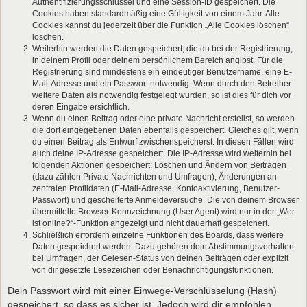
Authentifizierungsschlüssel und eine Session-ID gespeichert. Die
Cookies haben standardmäßig eine Gültigkeit von einem Jahr. Alle
Cookies kannst du jederzeit über die Funktion „Alle Cookies löschen“
löschen.
Weiterhin werden die Daten gespeichert, die du bei der Registrierung,
in deinem Profil oder deinem persönlichem Bereich angibst. Für die
Registrierung sind mindestens ein eindeutiger Benutzername, eine E-
Mail-Adresse und ein Passwort notwendig. Wenn durch den Betreiber
weitere Daten als notwendig festgelegt wurden, so ist dies für dich vor
deren Eingabe ersichtlich.
Wenn du einen Beitrag oder eine private Nachricht erstellst, so werden
die dort eingegebenen Daten ebenfalls gespeichert. Gleiches gilt, wenn
du einen Beitrag als Entwurf zwischenspeicherst. In diesen Fällen wird
auch deine IP-Adresse gespeichert. Die IP-Adresse wird weiterhin bei
folgenden Aktionen gespeichert: Löschen und Ändern von Beiträgen
(dazu zählen Private Nachrichten und Umfragen), Änderungen an
zentralen Profildaten (E-Mail-Adresse, Kontoaktivierung, Benutzer-
Passwort) und gescheiterte Anmeldeversuche. Die von deinem Browser
übermittelte Browser-Kennzeichnung (User Agent) wird nur in der „Wer
ist online?“-Funktion angezeigt und nicht dauerhaft gespeichert.
Schließlich erfordern einzelne Funktionen des Boards, dass weitere
Daten gespeichert werden. Dazu gehören dein Abstimmungsverhalten
bei Umfragen, der Gelesen-Status von deinen Beiträgen oder explizit
von dir gesetzte Lesezeichen oder Benachrichtigungsfunktionen.
Dein Passwort wird mit einer Einwege-Verschlüsselung (Hash)
gespeichert, so dass es sicher ist. Jedoch wird dir empfohlen,