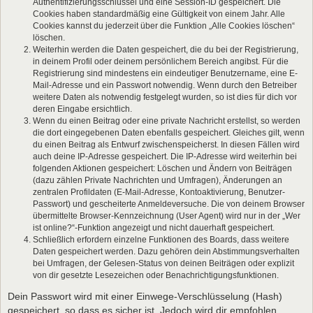
Authentifizierungsschlüssel und eine Session-ID gespeichert. Die
Cookies haben standardmäßig eine Gültigkeit von einem Jahr. Alle
Cookies kannst du jederzeit über die Funktion „Alle Cookies löschen“
löschen.
Weiterhin werden die Daten gespeichert, die du bei der Registrierung,
in deinem Profil oder deinem persönlichem Bereich angibst. Für die
Registrierung sind mindestens ein eindeutiger Benutzername, eine E-
Mail-Adresse und ein Passwort notwendig. Wenn durch den Betreiber
weitere Daten als notwendig festgelegt wurden, so ist dies für dich vor
deren Eingabe ersichtlich.
Wenn du einen Beitrag oder eine private Nachricht erstellst, so werden
die dort eingegebenen Daten ebenfalls gespeichert. Gleiches gilt, wenn
du einen Beitrag als Entwurf zwischenspeicherst. In diesen Fällen wird
auch deine IP-Adresse gespeichert. Die IP-Adresse wird weiterhin bei
folgenden Aktionen gespeichert: Löschen und Ändern von Beiträgen
(dazu zählen Private Nachrichten und Umfragen), Änderungen an
zentralen Profildaten (E-Mail-Adresse, Kontoaktivierung, Benutzer-
Passwort) und gescheiterte Anmeldeversuche. Die von deinem Browser
übermittelte Browser-Kennzeichnung (User Agent) wird nur in der „Wer
ist online?“-Funktion angezeigt und nicht dauerhaft gespeichert.
Schließlich erfordern einzelne Funktionen des Boards, dass weitere
Daten gespeichert werden. Dazu gehören dein Abstimmungsverhalten
bei Umfragen, der Gelesen-Status von deinen Beiträgen oder explizit
von dir gesetzte Lesezeichen oder Benachrichtigungsfunktionen.
Dein Passwort wird mit einer Einwege-Verschlüsselung (Hash)
gespeichert, so dass es sicher ist. Jedoch wird dir empfohlen,