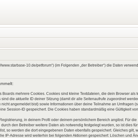
ps://www.starbase-10.de/petforum“) (im Folgenden „der Betreiber“) die Daten verw
ammelt:
s Boards mehrere Cookies. Cookies sind kleine Textdateien, die dein Browser als
 sind die aktuelle ID deiner Sitzung (damit dir alle Seitenaufrufe zugeordnet werd
u nicht angemeldet bist) sowie Informationen über deine Teilnahme an Umfragen (s
eine Session-ID gespeichert. Die Cookies haben standardmäßig eine Gültigkeit von 
 Registrierung, in deinem Profil oder deinem persönlichem Bereich angibst. Für di
rch den Betreiber weitere Daten als notwendig festgelegt wurden, so ist dies für 
llst, so werden die dort eingegebenen Daten ebenfalls gespeichert. Gleiches gilt, 
Die IP-Adresse wird weiterhin bei folgenden Aktionen gespeichert: Löschen und Ä