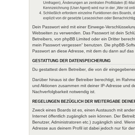
Umfragen), Änderungen an zentralen Profildaten (E-Mai
Kennzeichnung (User Agent) wird nur in der „Wer ist onl
Schließlich erfordern einzelne Funktionen des Boards,
explizit von dir gesetzte Lesezeichen oder Benachrichti
Dein Passwort wird mit einer Einwege-Verschlüsselung 
Webseiten zu verwenden. Das Passwort ist dein Schlü
Betreibers, von phpBB Limited oder ein Dritter berec
mein Passwort vergessen“ benutzen. Die phpBB-Softw
Passwort an diese Adresse, mit dem du dann auf das 
GESTATTUNG DER DATENSPEICHERUNG
Du gestattest dem Betreiber, die von dir eingegeben
Darüber hinaus ist der Betreiber berechtigt, im Rahm
und Aktionen zusammen mit deiner IP-Adresse und de
Nachverfolgbarkeit notwendig ist.
REGELUNGEN BEZÜGLICH DER WEITERGABE DEINE
Zweck eines Boards ist es, einen Austausch mit andere
Internet öffentlich zugänglich sein können. Der Betrei
Benutzer, Administratoren etc.) zugänglich sind. We
Adresse aus deinem Profil ist dabei jedoch nur für d