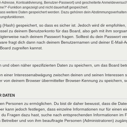
l-Adresse, Kontoaktivierung, Benutzer-Passwort) und gescheiterte Anmeldeversuch
ine?“-Funktion angezeigt und nicht dauerhaft gespeichert.
 dass weitere Daten gespeichert werden. Dazu gehören dein Abstimmungsverhalten
gungsfunktionen.
(Hash) gespeichert, so dass es sicher ist. Jedoch wird dir empfohlen, 
ssel zu deinem Benutzerkonto für das Board, also geh mit ihm sorgsam
htigterweise nach deinem Passwort fragen. Solltest du dein Passwort v
are fragt dich dann nach deinem Benutzernamen und deiner E-Mail-Ad
Board zugreifen kannst.
en und oben näher spezifizierten Daten zu speichern, um das Board be
en einer Interessenabwägung zwischen deinen und seinen Interessen so
r von deinem Browser übermittelter Browser-Kennung zu speichern, so
R DATEN
n Personen zu ermöglichen. Du bist dir daher bewusst, dass die Daten d
ber kann jedoch festlegen, dass einzelne Informationen nur für einen ei
nn du Fragen dazu hast, suche nach entsprechenden Informationen im Fo
en Betreiber und von ihm beauftragte Personen (Administratoren) zugäng