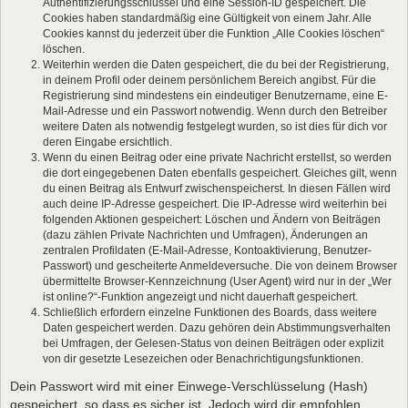
Authentifizierungsschlüssel und eine Session-ID gespeichert. Die
Cookies haben standardmäßig eine Gültigkeit von einem Jahr. Alle
Cookies kannst du jederzeit über die Funktion „Alle Cookies löschen“
löschen.
Weiterhin werden die Daten gespeichert, die du bei der Registrierung,
in deinem Profil oder deinem persönlichem Bereich angibst. Für die
Registrierung sind mindestens ein eindeutiger Benutzername, eine E-
Mail-Adresse und ein Passwort notwendig. Wenn durch den Betreiber
weitere Daten als notwendig festgelegt wurden, so ist dies für dich vor
deren Eingabe ersichtlich.
Wenn du einen Beitrag oder eine private Nachricht erstellst, so werden
die dort eingegebenen Daten ebenfalls gespeichert. Gleiches gilt, wenn
du einen Beitrag als Entwurf zwischenspeicherst. In diesen Fällen wird
auch deine IP-Adresse gespeichert. Die IP-Adresse wird weiterhin bei
folgenden Aktionen gespeichert: Löschen und Ändern von Beiträgen
(dazu zählen Private Nachrichten und Umfragen), Änderungen an
zentralen Profildaten (E-Mail-Adresse, Kontoaktivierung, Benutzer-
Passwort) und gescheiterte Anmeldeversuche. Die von deinem Browser
übermittelte Browser-Kennzeichnung (User Agent) wird nur in der „Wer
ist online?“-Funktion angezeigt und nicht dauerhaft gespeichert.
Schließlich erfordern einzelne Funktionen des Boards, dass weitere
Daten gespeichert werden. Dazu gehören dein Abstimmungsverhalten
bei Umfragen, der Gelesen-Status von deinen Beiträgen oder explizit
von dir gesetzte Lesezeichen oder Benachrichtigungsfunktionen.
Dein Passwort wird mit einer Einwege-Verschlüsselung (Hash)
gespeichert, so dass es sicher ist. Jedoch wird dir empfohlen,