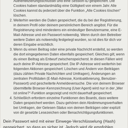
Authentifizierungsschlüssel und eine Session-ID gespeichert. Die
Cookies haben standardmäßig eine Gültigkeit von einem Jahr. Alle
Cookies kannst du jederzeit über die Funktion „Alle Cookies löschen“
löschen.
Weiterhin werden die Daten gespeichert, die du bei der Registrierung,
in deinem Profil oder deinem persönlichem Bereich angibst. Für die
Registrierung sind mindestens ein eindeutiger Benutzername, eine E-
Mail-Adresse und ein Passwort notwendig. Wenn durch den Betreiber
weitere Daten als notwendig festgelegt wurden, so ist dies für dich vor
deren Eingabe ersichtlich.
Wenn du einen Beitrag oder eine private Nachricht erstellst, so werden
die dort eingegebenen Daten ebenfalls gespeichert. Gleiches gilt, wenn
du einen Beitrag als Entwurf zwischenspeicherst. In diesen Fällen wird
auch deine IP-Adresse gespeichert. Die IP-Adresse wird weiterhin bei
folgenden Aktionen gespeichert: Löschen und Ändern von Beiträgen
(dazu zählen Private Nachrichten und Umfragen), Änderungen an
zentralen Profildaten (E-Mail-Adresse, Kontoaktivierung, Benutzer-
Passwort) und gescheiterte Anmeldeversuche. Die von deinem Browser
übermittelte Browser-Kennzeichnung (User Agent) wird nur in der „Wer
ist online?“-Funktion angezeigt und nicht dauerhaft gespeichert.
Schließlich erfordern einzelne Funktionen des Boards, dass weitere
Daten gespeichert werden. Dazu gehören dein Abstimmungsverhalten
bei Umfragen, der Gelesen-Status von deinen Beiträgen oder explizit
von dir gesetzte Lesezeichen oder Benachrichtigungsfunktionen.
Dein Passwort wird mit einer Einwege-Verschlüsselung (Hash)
gespeichert, so dass es sicher ist. Jedoch wird dir empfohlen,