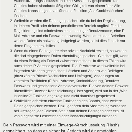
Authentifizierungsschlüssel und eine Session-ID gespeichert. Die
Cookies haben standardmäßig eine Gültigkeit von einem Jahr. Alle
Cookies kannst du jederzeit über die Funktion „Alle Cookies löschen“
löschen.
Weiterhin werden die Daten gespeichert, die du bei der Registrierung,
in deinem Profil oder deinem persönlichem Bereich angibst. Für die
Registrierung sind mindestens ein eindeutiger Benutzername, eine E-
Mail-Adresse und ein Passwort notwendig. Wenn durch den Betreiber
weitere Daten als notwendig festgelegt wurden, so ist dies für dich vor
deren Eingabe ersichtlich.
Wenn du einen Beitrag oder eine private Nachricht erstellst, so werden
die dort eingegebenen Daten ebenfalls gespeichert. Gleiches gilt, wenn
du einen Beitrag als Entwurf zwischenspeicherst. In diesen Fällen wird
auch deine IP-Adresse gespeichert. Die IP-Adresse wird weiterhin bei
folgenden Aktionen gespeichert: Löschen und Ändern von Beiträgen
(dazu zählen Private Nachrichten und Umfragen), Änderungen an
zentralen Profildaten (E-Mail-Adresse, Kontoaktivierung, Benutzer-
Passwort) und gescheiterte Anmeldeversuche. Die von deinem Browser
übermittelte Browser-Kennzeichnung (User Agent) wird nur in der „Wer
ist online?“-Funktion angezeigt und nicht dauerhaft gespeichert.
Schließlich erfordern einzelne Funktionen des Boards, dass weitere
Daten gespeichert werden. Dazu gehören dein Abstimmungsverhalten
bei Umfragen, der Gelesen-Status von deinen Beiträgen oder explizit
von dir gesetzte Lesezeichen oder Benachrichtigungsfunktionen.
Dein Passwort wird mit einer Einwege-Verschlüsselung (Hash)
gespeichert, so dass es sicher ist. Jedoch wird dir empfohlen,