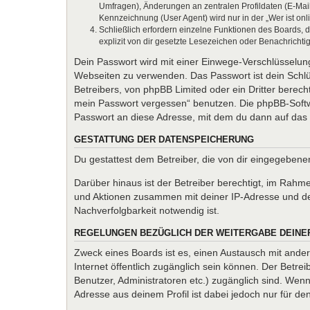
Umfragen), Änderungen an zentralen Profildaten (E-Mai
Kennzeichnung (User Agent) wird nur in der „Wer ist onl
Schließlich erfordern einzelne Funktionen des Boards,
explizit von dir gesetzte Lesezeichen oder Benachrichti
Dein Passwort wird mit einer Einwege-Verschlüsselung 
Webseiten zu verwenden. Das Passwort ist dein Schlü
Betreibers, von phpBB Limited oder ein Dritter berec
mein Passwort vergessen“ benutzen. Die phpBB-Softw
Passwort an diese Adresse, mit dem du dann auf das 
GESTATTUNG DER DATENSPEICHERUNG
Du gestattest dem Betreiber, die von dir eingegeben
Darüber hinaus ist der Betreiber berechtigt, im Rahm
und Aktionen zusammen mit deiner IP-Adresse und de
Nachverfolgbarkeit notwendig ist.
REGELUNGEN BEZÜGLICH DER WEITERGABE DEINE
Zweck eines Boards ist es, einen Austausch mit andere
Internet öffentlich zugänglich sein können. Der Betrei
Benutzer, Administratoren etc.) zugänglich sind. We
Adresse aus deinem Profil ist dabei jedoch nur für d