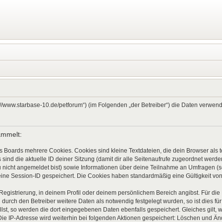
ps://www.starbase-10.de/petforum“) (im Folgenden „der Betreiber“) die Daten verw
ammelt:
s Boards mehrere Cookies. Cookies sind kleine Textdateien, die dein Browser als
 sind die aktuelle ID deiner Sitzung (damit dir alle Seitenaufrufe zugeordnet werd
u nicht angemeldet bist) sowie Informationen über deine Teilnahme an Umfragen (s
eine Session-ID gespeichert. Die Cookies haben standardmäßig eine Gültigkeit von 
 Registrierung, in deinem Profil oder deinem persönlichem Bereich angibst. Für di
rch den Betreiber weitere Daten als notwendig festgelegt wurden, so ist dies für 
llst, so werden die dort eingegebenen Daten ebenfalls gespeichert. Gleiches gilt, 
Die IP-Adresse wird weiterhin bei folgenden Aktionen gespeichert: Löschen und Ä