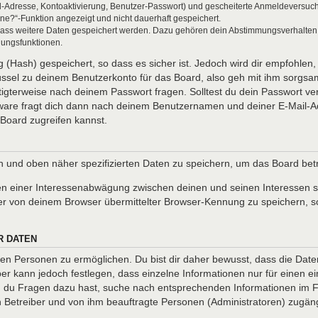
l-Adresse, Kontoaktivierung, Benutzer-Passwort) und gescheiterte Anmeldeversuch
ine?“-Funktion angezeigt und nicht dauerhaft gespeichert.
 dass weitere Daten gespeichert werden. Dazu gehören dein Abstimmungsverhalten
gungsfunktionen.
(Hash) gespeichert, so dass es sicher ist. Jedoch wird dir empfohlen, 
ssel zu deinem Benutzerkonto für das Board, also geh mit ihm sorgsam
htigterweise nach deinem Passwort fragen. Solltest du dein Passwort v
are fragt dich dann nach deinem Benutzernamen und deiner E-Mail-Ad
Board zugreifen kannst.
en und oben näher spezifizierten Daten zu speichern, um das Board be
en einer Interessenabwägung zwischen deinen und seinen Interessen so
r von deinem Browser übermittelter Browser-Kennung zu speichern, so
R DATEN
n Personen zu ermöglichen. Du bist dir daher bewusst, dass die Daten d
ber kann jedoch festlegen, dass einzelne Informationen nur für einen ei
nn du Fragen dazu hast, suche nach entsprechenden Informationen im Fo
en Betreiber und von ihm beauftragte Personen (Administratoren) zugäng