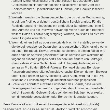
Authentifizierungsschlüssel und eine Session-ID gespeichert. Die
Cookies haben standardmäßig eine Gültigkeit von einem Jahr. Alle
Cookies kannst du jederzeit über die Funktion „Alle Cookies löschen“
löschen.
Weiterhin werden die Daten gespeichert, die du bei der Registrierung,
in deinem Profil oder deinem persönlichem Bereich angibst. Für die
Registrierung sind mindestens ein eindeutiger Benutzername, eine E-
Mail-Adresse und ein Passwort notwendig. Wenn durch den Betreiber
weitere Daten als notwendig festgelegt wurden, so ist dies für dich vor
deren Eingabe ersichtlich.
Wenn du einen Beitrag oder eine private Nachricht erstellst, so werden
die dort eingegebenen Daten ebenfalls gespeichert. Gleiches gilt, wenn
du einen Beitrag als Entwurf zwischenspeicherst. In diesen Fällen wird
auch deine IP-Adresse gespeichert. Die IP-Adresse wird weiterhin bei
folgenden Aktionen gespeichert: Löschen und Ändern von Beiträgen
(dazu zählen Private Nachrichten und Umfragen), Änderungen an
zentralen Profildaten (E-Mail-Adresse, Kontoaktivierung, Benutzer-
Passwort) und gescheiterte Anmeldeversuche. Die von deinem Browser
übermittelte Browser-Kennzeichnung (User Agent) wird nur in der „Wer
ist online?“-Funktion angezeigt und nicht dauerhaft gespeichert.
Schließlich erfordern einzelne Funktionen des Boards, dass weitere
Daten gespeichert werden. Dazu gehören dein Abstimmungsverhalten
bei Umfragen, der Gelesen-Status von deinen Beiträgen oder explizit
von dir gesetzte Lesezeichen oder Benachrichtigungsfunktionen.
Dein Passwort wird mit einer Einwege-Verschlüsselung (Hash)
gespeichert, so dass es sicher ist. Jedoch wird dir empfohlen,