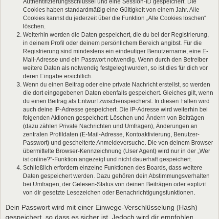
Authentifizierungsschlüssel und eine Session-ID gespeichert. Die
Cookies haben standardmäßig eine Gültigkeit von einem Jahr. Alle
Cookies kannst du jederzeit über die Funktion „Alle Cookies löschen“
löschen.
Weiterhin werden die Daten gespeichert, die du bei der Registrierung,
in deinem Profil oder deinem persönlichem Bereich angibst. Für die
Registrierung sind mindestens ein eindeutiger Benutzername, eine E-
Mail-Adresse und ein Passwort notwendig. Wenn durch den Betreiber
weitere Daten als notwendig festgelegt wurden, so ist dies für dich vor
deren Eingabe ersichtlich.
Wenn du einen Beitrag oder eine private Nachricht erstellst, so werden
die dort eingegebenen Daten ebenfalls gespeichert. Gleiches gilt, wenn
du einen Beitrag als Entwurf zwischenspeicherst. In diesen Fällen wird
auch deine IP-Adresse gespeichert. Die IP-Adresse wird weiterhin bei
folgenden Aktionen gespeichert: Löschen und Ändern von Beiträgen
(dazu zählen Private Nachrichten und Umfragen), Änderungen an
zentralen Profildaten (E-Mail-Adresse, Kontoaktivierung, Benutzer-
Passwort) und gescheiterte Anmeldeversuche. Die von deinem Browser
übermittelte Browser-Kennzeichnung (User Agent) wird nur in der „Wer
ist online?“-Funktion angezeigt und nicht dauerhaft gespeichert.
Schließlich erfordern einzelne Funktionen des Boards, dass weitere
Daten gespeichert werden. Dazu gehören dein Abstimmungsverhalten
bei Umfragen, der Gelesen-Status von deinen Beiträgen oder explizit
von dir gesetzte Lesezeichen oder Benachrichtigungsfunktionen.
Dein Passwort wird mit einer Einwege-Verschlüsselung (Hash)
gespeichert, so dass es sicher ist. Jedoch wird dir empfohlen,