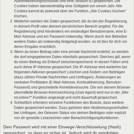
Authentifizierungsschlüssel und eine Session-ID gespeichert. Die
Cookies haben standardmäßig eine Gültigkeit von einem Jahr. Alle
Cookies kannst du jederzeit über die Funktion „Alle Cookies löschen“
löschen.
Weiterhin werden die Daten gespeichert, die du bei der Registrierung,
in deinem Profil oder deinem persönlichem Bereich angibst. Für die
Registrierung sind mindestens ein eindeutiger Benutzername, eine E-
Mail-Adresse und ein Passwort notwendig. Wenn durch den Betreiber
weitere Daten als notwendig festgelegt wurden, so ist dies für dich vor
deren Eingabe ersichtlich.
Wenn du einen Beitrag oder eine private Nachricht erstellst, so werden
die dort eingegebenen Daten ebenfalls gespeichert. Gleiches gilt, wenn
du einen Beitrag als Entwurf zwischenspeicherst. In diesen Fällen wird
auch deine IP-Adresse gespeichert. Die IP-Adresse wird weiterhin bei
folgenden Aktionen gespeichert: Löschen und Ändern von Beiträgen
(dazu zählen Private Nachrichten und Umfragen), Änderungen an
zentralen Profildaten (E-Mail-Adresse, Kontoaktivierung, Benutzer-
Passwort) und gescheiterte Anmeldeversuche. Die von deinem Browser
übermittelte Browser-Kennzeichnung (User Agent) wird nur in der „Wer
ist online?“-Funktion angezeigt und nicht dauerhaft gespeichert.
Schließlich erfordern einzelne Funktionen des Boards, dass weitere
Daten gespeichert werden. Dazu gehören dein Abstimmungsverhalten
bei Umfragen, der Gelesen-Status von deinen Beiträgen oder explizit
von dir gesetzte Lesezeichen oder Benachrichtigungsfunktionen.
Dein Passwort wird mit einer Einwege-Verschlüsselung (Hash)
gespeichert, so dass es sicher ist. Jedoch wird dir empfohlen,