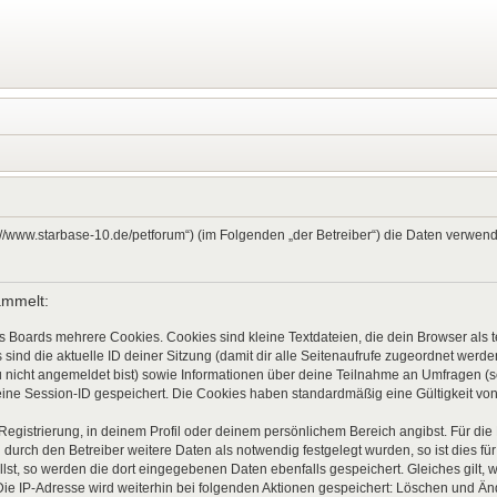
ps://www.starbase-10.de/petforum“) (im Folgenden „der Betreiber“) die Daten verw
ammelt:
s Boards mehrere Cookies. Cookies sind kleine Textdateien, die dein Browser als
 sind die aktuelle ID deiner Sitzung (damit dir alle Seitenaufrufe zugeordnet werd
u nicht angemeldet bist) sowie Informationen über deine Teilnahme an Umfragen (s
eine Session-ID gespeichert. Die Cookies haben standardmäßig eine Gültigkeit von 
 Registrierung, in deinem Profil oder deinem persönlichem Bereich angibst. Für di
rch den Betreiber weitere Daten als notwendig festgelegt wurden, so ist dies für 
llst, so werden die dort eingegebenen Daten ebenfalls gespeichert. Gleiches gilt, 
Die IP-Adresse wird weiterhin bei folgenden Aktionen gespeichert: Löschen und Ä