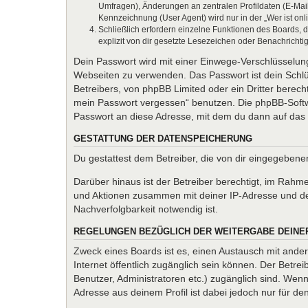
Umfragen), Änderungen an zentralen Profildaten (E-Mai
Kennzeichnung (User Agent) wird nur in der „Wer ist onl
Schließlich erfordern einzelne Funktionen des Boards,
explizit von dir gesetzte Lesezeichen oder Benachrichti
Dein Passwort wird mit einer Einwege-Verschlüsselung 
Webseiten zu verwenden. Das Passwort ist dein Schlü
Betreibers, von phpBB Limited oder ein Dritter berec
mein Passwort vergessen“ benutzen. Die phpBB-Softw
Passwort an diese Adresse, mit dem du dann auf das 
GESTATTUNG DER DATENSPEICHERUNG
Du gestattest dem Betreiber, die von dir eingegeben
Darüber hinaus ist der Betreiber berechtigt, im Rahm
und Aktionen zusammen mit deiner IP-Adresse und de
Nachverfolgbarkeit notwendig ist.
REGELUNGEN BEZÜGLICH DER WEITERGABE DEINE
Zweck eines Boards ist es, einen Austausch mit andere
Internet öffentlich zugänglich sein können. Der Betrei
Benutzer, Administratoren etc.) zugänglich sind. We
Adresse aus deinem Profil ist dabei jedoch nur für d