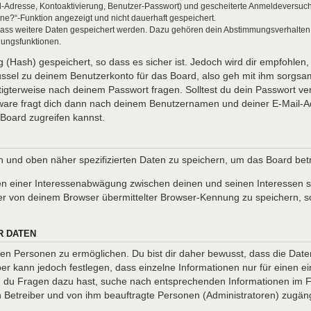
l-Adresse, Kontoaktivierung, Benutzer-Passwort) und gescheiterte Anmeldeversuch
ine?“-Funktion angezeigt und nicht dauerhaft gespeichert.
 dass weitere Daten gespeichert werden. Dazu gehören dein Abstimmungsverhalten
gungsfunktionen.
(Hash) gespeichert, so dass es sicher ist. Jedoch wird dir empfohlen, 
ssel zu deinem Benutzerkonto für das Board, also geh mit ihm sorgsam
htigterweise nach deinem Passwort fragen. Solltest du dein Passwort v
are fragt dich dann nach deinem Benutzernamen und deiner E-Mail-Ad
Board zugreifen kannst.
en und oben näher spezifizierten Daten zu speichern, um das Board be
en einer Interessenabwägung zwischen deinen und seinen Interessen so
r von deinem Browser übermittelter Browser-Kennung zu speichern, so
R DATEN
n Personen zu ermöglichen. Du bist dir daher bewusst, dass die Daten d
ber kann jedoch festlegen, dass einzelne Informationen nur für einen ei
nn du Fragen dazu hast, suche nach entsprechenden Informationen im Fo
en Betreiber und von ihm beauftragte Personen (Administratoren) zugäng