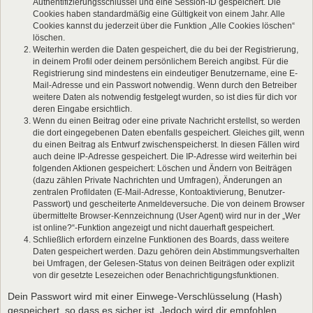
Authentifizierungsschlüssel und eine Session-ID gespeichert. Die
Cookies haben standardmäßig eine Gültigkeit von einem Jahr. Alle
Cookies kannst du jederzeit über die Funktion „Alle Cookies löschen“
löschen.
Weiterhin werden die Daten gespeichert, die du bei der Registrierung,
in deinem Profil oder deinem persönlichem Bereich angibst. Für die
Registrierung sind mindestens ein eindeutiger Benutzername, eine E-
Mail-Adresse und ein Passwort notwendig. Wenn durch den Betreiber
weitere Daten als notwendig festgelegt wurden, so ist dies für dich vor
deren Eingabe ersichtlich.
Wenn du einen Beitrag oder eine private Nachricht erstellst, so werden
die dort eingegebenen Daten ebenfalls gespeichert. Gleiches gilt, wenn
du einen Beitrag als Entwurf zwischenspeicherst. In diesen Fällen wird
auch deine IP-Adresse gespeichert. Die IP-Adresse wird weiterhin bei
folgenden Aktionen gespeichert: Löschen und Ändern von Beiträgen
(dazu zählen Private Nachrichten und Umfragen), Änderungen an
zentralen Profildaten (E-Mail-Adresse, Kontoaktivierung, Benutzer-
Passwort) und gescheiterte Anmeldeversuche. Die von deinem Browser
übermittelte Browser-Kennzeichnung (User Agent) wird nur in der „Wer
ist online?“-Funktion angezeigt und nicht dauerhaft gespeichert.
Schließlich erfordern einzelne Funktionen des Boards, dass weitere
Daten gespeichert werden. Dazu gehören dein Abstimmungsverhalten
bei Umfragen, der Gelesen-Status von deinen Beiträgen oder explizit
von dir gesetzte Lesezeichen oder Benachrichtigungsfunktionen.
Dein Passwort wird mit einer Einwege-Verschlüsselung (Hash)
gespeichert, so dass es sicher ist. Jedoch wird dir empfohlen,