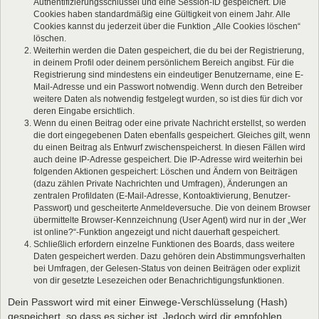
Authentifizierungsschlüssel und eine Session-ID gespeichert. Die
Cookies haben standardmäßig eine Gültigkeit von einem Jahr. Alle
Cookies kannst du jederzeit über die Funktion „Alle Cookies löschen“
löschen.
Weiterhin werden die Daten gespeichert, die du bei der Registrierung,
in deinem Profil oder deinem persönlichem Bereich angibst. Für die
Registrierung sind mindestens ein eindeutiger Benutzername, eine E-
Mail-Adresse und ein Passwort notwendig. Wenn durch den Betreiber
weitere Daten als notwendig festgelegt wurden, so ist dies für dich vor
deren Eingabe ersichtlich.
Wenn du einen Beitrag oder eine private Nachricht erstellst, so werden
die dort eingegebenen Daten ebenfalls gespeichert. Gleiches gilt, wenn
du einen Beitrag als Entwurf zwischenspeicherst. In diesen Fällen wird
auch deine IP-Adresse gespeichert. Die IP-Adresse wird weiterhin bei
folgenden Aktionen gespeichert: Löschen und Ändern von Beiträgen
(dazu zählen Private Nachrichten und Umfragen), Änderungen an
zentralen Profildaten (E-Mail-Adresse, Kontoaktivierung, Benutzer-
Passwort) und gescheiterte Anmeldeversuche. Die von deinem Browser
übermittelte Browser-Kennzeichnung (User Agent) wird nur in der „Wer
ist online?“-Funktion angezeigt und nicht dauerhaft gespeichert.
Schließlich erfordern einzelne Funktionen des Boards, dass weitere
Daten gespeichert werden. Dazu gehören dein Abstimmungsverhalten
bei Umfragen, der Gelesen-Status von deinen Beiträgen oder explizit
von dir gesetzte Lesezeichen oder Benachrichtigungsfunktionen.
Dein Passwort wird mit einer Einwege-Verschlüsselung (Hash)
gespeichert, so dass es sicher ist. Jedoch wird dir empfohlen,