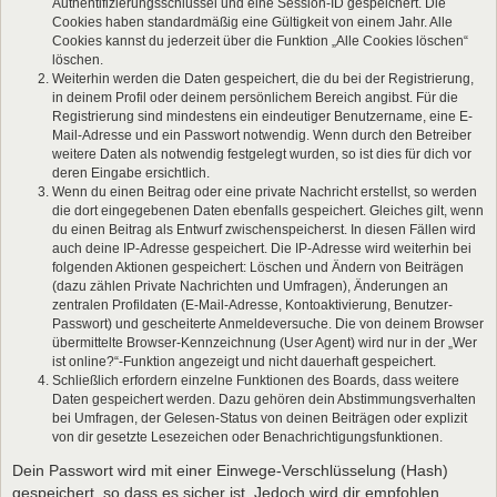
Authentifizierungsschlüssel und eine Session-ID gespeichert. Die
Cookies haben standardmäßig eine Gültigkeit von einem Jahr. Alle
Cookies kannst du jederzeit über die Funktion „Alle Cookies löschen“
löschen.
Weiterhin werden die Daten gespeichert, die du bei der Registrierung,
in deinem Profil oder deinem persönlichem Bereich angibst. Für die
Registrierung sind mindestens ein eindeutiger Benutzername, eine E-
Mail-Adresse und ein Passwort notwendig. Wenn durch den Betreiber
weitere Daten als notwendig festgelegt wurden, so ist dies für dich vor
deren Eingabe ersichtlich.
Wenn du einen Beitrag oder eine private Nachricht erstellst, so werden
die dort eingegebenen Daten ebenfalls gespeichert. Gleiches gilt, wenn
du einen Beitrag als Entwurf zwischenspeicherst. In diesen Fällen wird
auch deine IP-Adresse gespeichert. Die IP-Adresse wird weiterhin bei
folgenden Aktionen gespeichert: Löschen und Ändern von Beiträgen
(dazu zählen Private Nachrichten und Umfragen), Änderungen an
zentralen Profildaten (E-Mail-Adresse, Kontoaktivierung, Benutzer-
Passwort) und gescheiterte Anmeldeversuche. Die von deinem Browser
übermittelte Browser-Kennzeichnung (User Agent) wird nur in der „Wer
ist online?“-Funktion angezeigt und nicht dauerhaft gespeichert.
Schließlich erfordern einzelne Funktionen des Boards, dass weitere
Daten gespeichert werden. Dazu gehören dein Abstimmungsverhalten
bei Umfragen, der Gelesen-Status von deinen Beiträgen oder explizit
von dir gesetzte Lesezeichen oder Benachrichtigungsfunktionen.
Dein Passwort wird mit einer Einwege-Verschlüsselung (Hash)
gespeichert, so dass es sicher ist. Jedoch wird dir empfohlen,