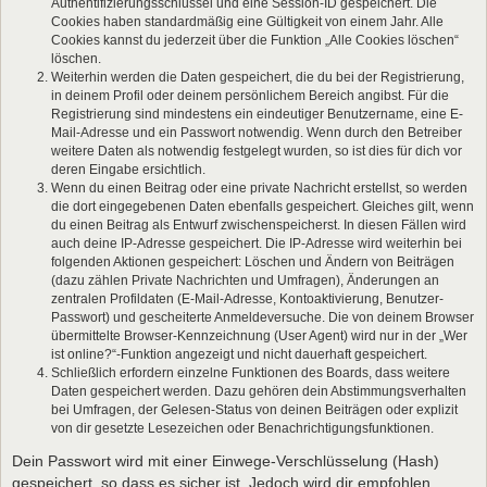
Authentifizierungsschlüssel und eine Session-ID gespeichert. Die
Cookies haben standardmäßig eine Gültigkeit von einem Jahr. Alle
Cookies kannst du jederzeit über die Funktion „Alle Cookies löschen“
löschen.
Weiterhin werden die Daten gespeichert, die du bei der Registrierung,
in deinem Profil oder deinem persönlichem Bereich angibst. Für die
Registrierung sind mindestens ein eindeutiger Benutzername, eine E-
Mail-Adresse und ein Passwort notwendig. Wenn durch den Betreiber
weitere Daten als notwendig festgelegt wurden, so ist dies für dich vor
deren Eingabe ersichtlich.
Wenn du einen Beitrag oder eine private Nachricht erstellst, so werden
die dort eingegebenen Daten ebenfalls gespeichert. Gleiches gilt, wenn
du einen Beitrag als Entwurf zwischenspeicherst. In diesen Fällen wird
auch deine IP-Adresse gespeichert. Die IP-Adresse wird weiterhin bei
folgenden Aktionen gespeichert: Löschen und Ändern von Beiträgen
(dazu zählen Private Nachrichten und Umfragen), Änderungen an
zentralen Profildaten (E-Mail-Adresse, Kontoaktivierung, Benutzer-
Passwort) und gescheiterte Anmeldeversuche. Die von deinem Browser
übermittelte Browser-Kennzeichnung (User Agent) wird nur in der „Wer
ist online?“-Funktion angezeigt und nicht dauerhaft gespeichert.
Schließlich erfordern einzelne Funktionen des Boards, dass weitere
Daten gespeichert werden. Dazu gehören dein Abstimmungsverhalten
bei Umfragen, der Gelesen-Status von deinen Beiträgen oder explizit
von dir gesetzte Lesezeichen oder Benachrichtigungsfunktionen.
Dein Passwort wird mit einer Einwege-Verschlüsselung (Hash)
gespeichert, so dass es sicher ist. Jedoch wird dir empfohlen,