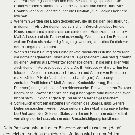
Authentifizierungsschlüssel und eine Session-ID gespeichert. Die
Cookies haben standardmäßig eine Gültigkeit von einem Jahr. Alle
Cookies kannst du jederzeit über die Funktion „Alle Cookies löschen“
löschen.
Weiterhin werden die Daten gespeichert, die du bei der Registrierung,
in deinem Profil oder deinem persönlichem Bereich angibst. Für die
Registrierung sind mindestens ein eindeutiger Benutzername, eine E-
Mail-Adresse und ein Passwort notwendig. Wenn durch den Betreiber
weitere Daten als notwendig festgelegt wurden, so ist dies für dich vor
deren Eingabe ersichtlich.
Wenn du einen Beitrag oder eine private Nachricht erstellst, so werden
die dort eingegebenen Daten ebenfalls gespeichert. Gleiches gilt, wenn
du einen Beitrag als Entwurf zwischenspeicherst. In diesen Fällen wird
auch deine IP-Adresse gespeichert. Die IP-Adresse wird weiterhin bei
folgenden Aktionen gespeichert: Löschen und Ändern von Beiträgen
(dazu zählen Private Nachrichten und Umfragen), Änderungen an
zentralen Profildaten (E-Mail-Adresse, Kontoaktivierung, Benutzer-
Passwort) und gescheiterte Anmeldeversuche. Die von deinem Browser
übermittelte Browser-Kennzeichnung (User Agent) wird nur in der „Wer
ist online?“-Funktion angezeigt und nicht dauerhaft gespeichert.
Schließlich erfordern einzelne Funktionen des Boards, dass weitere
Daten gespeichert werden. Dazu gehören dein Abstimmungsverhalten
bei Umfragen, der Gelesen-Status von deinen Beiträgen oder explizit
von dir gesetzte Lesezeichen oder Benachrichtigungsfunktionen.
Dein Passwort wird mit einer Einwege-Verschlüsselung (Hash)
gespeichert, so dass es sicher ist. Jedoch wird dir empfohlen,