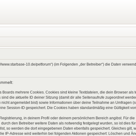
ps://www.starbase-10.de/petforum“) (im Folgenden „der Betreiber“) die Daten verw
ammelt:
s Boards mehrere Cookies. Cookies sind kleine Textdateien, die dein Browser als
 sind die aktuelle ID deiner Sitzung (damit dir alle Seitenaufrufe zugeordnet werd
u nicht angemeldet bist) sowie Informationen über deine Teilnahme an Umfragen (s
eine Session-ID gespeichert. Die Cookies haben standardmäßig eine Gültigkeit von 
 Registrierung, in deinem Profil oder deinem persönlichem Bereich angibst. Für di
rch den Betreiber weitere Daten als notwendig festgelegt wurden, so ist dies für 
llst, so werden die dort eingegebenen Daten ebenfalls gespeichert. Gleiches gilt, 
Die IP-Adresse wird weiterhin bei folgenden Aktionen gespeichert: Löschen und Ä