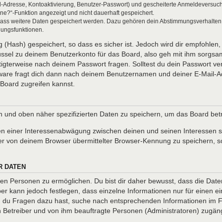
l-Adresse, Kontoaktivierung, Benutzer-Passwort) und gescheiterte Anmeldeversuch
ine?“-Funktion angezeigt und nicht dauerhaft gespeichert.
 dass weitere Daten gespeichert werden. Dazu gehören dein Abstimmungsverhalten
gungsfunktionen.
(Hash) gespeichert, so dass es sicher ist. Jedoch wird dir empfohlen, 
ssel zu deinem Benutzerkonto für das Board, also geh mit ihm sorgsam
htigterweise nach deinem Passwort fragen. Solltest du dein Passwort v
are fragt dich dann nach deinem Benutzernamen und deiner E-Mail-Ad
Board zugreifen kannst.
en und oben näher spezifizierten Daten zu speichern, um das Board be
en einer Interessenabwägung zwischen deinen und seinen Interessen so
r von deinem Browser übermittelter Browser-Kennung zu speichern, so
R DATEN
n Personen zu ermöglichen. Du bist dir daher bewusst, dass die Daten d
ber kann jedoch festlegen, dass einzelne Informationen nur für einen ei
nn du Fragen dazu hast, suche nach entsprechenden Informationen im Fo
en Betreiber und von ihm beauftragte Personen (Administratoren) zugäng