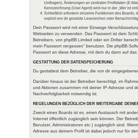
Umfragen), Änderungen an zentralen Profildaten (E-Mai
Kennzeichnung (User Agent) wird nur in der „Wer ist onl
Schließlich erfordern einzelne Funktionen des Boards,
explizit von dir gesetzte Lesezeichen oder Benachrichti
Dein Passwort wird mit einer Einwege-Verschlüsselung 
Webseiten zu verwenden. Das Passwort ist dein Schlü
Betreibers, von phpBB Limited oder ein Dritter berec
mein Passwort vergessen“ benutzen. Die phpBB-Softw
Passwort an diese Adresse, mit dem du dann auf das 
GESTATTUNG DER DATENSPEICHERUNG
Du gestattest dem Betreiber, die von dir eingegeben
Darüber hinaus ist der Betreiber berechtigt, im Rahm
und Aktionen zusammen mit deiner IP-Adresse und de
Nachverfolgbarkeit notwendig ist.
REGELUNGEN BEZÜGLICH DER WEITERGABE DEINE
Zweck eines Boards ist es, einen Austausch mit andere
Internet öffentlich zugänglich sein können. Der Betrei
Benutzer, Administratoren etc.) zugänglich sind. We
Adresse aus deinem Profil ist dabei jedoch nur für d