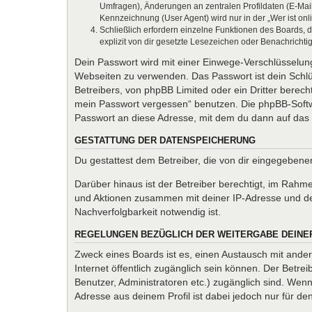
Umfragen), Änderungen an zentralen Profildaten (E-Mai
Kennzeichnung (User Agent) wird nur in der „Wer ist onl
Schließlich erfordern einzelne Funktionen des Boards,
explizit von dir gesetzte Lesezeichen oder Benachrichti
Dein Passwort wird mit einer Einwege-Verschlüsselung 
Webseiten zu verwenden. Das Passwort ist dein Schlü
Betreibers, von phpBB Limited oder ein Dritter berec
mein Passwort vergessen“ benutzen. Die phpBB-Softw
Passwort an diese Adresse, mit dem du dann auf das 
GESTATTUNG DER DATENSPEICHERUNG
Du gestattest dem Betreiber, die von dir eingegeben
Darüber hinaus ist der Betreiber berechtigt, im Rahm
und Aktionen zusammen mit deiner IP-Adresse und de
Nachverfolgbarkeit notwendig ist.
REGELUNGEN BEZÜGLICH DER WEITERGABE DEINE
Zweck eines Boards ist es, einen Austausch mit andere
Internet öffentlich zugänglich sein können. Der Betrei
Benutzer, Administratoren etc.) zugänglich sind. We
Adresse aus deinem Profil ist dabei jedoch nur für d