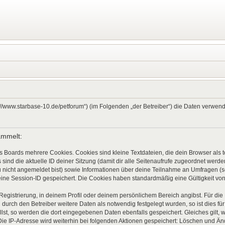
ps://www.starbase-10.de/petforum“) (im Folgenden „der Betreiber“) die Daten verw
ammelt:
s Boards mehrere Cookies. Cookies sind kleine Textdateien, die dein Browser als
 sind die aktuelle ID deiner Sitzung (damit dir alle Seitenaufrufe zugeordnet werd
u nicht angemeldet bist) sowie Informationen über deine Teilnahme an Umfragen (s
eine Session-ID gespeichert. Die Cookies haben standardmäßig eine Gültigkeit von 
 Registrierung, in deinem Profil oder deinem persönlichem Bereich angibst. Für di
rch den Betreiber weitere Daten als notwendig festgelegt wurden, so ist dies für 
llst, so werden die dort eingegebenen Daten ebenfalls gespeichert. Gleiches gilt, 
Die IP-Adresse wird weiterhin bei folgenden Aktionen gespeichert: Löschen und Ä