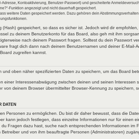
l-Adresse, Kontoaktivierung, Benutzer-Passwort) und gescheiterte Anmeldeversuch
ine?“-Funktion angezeigt und nicht dauerhaft gespeichert.
 dass weitere Daten gespeichert werden. Dazu gehören dein Abstimmungsverhalten
gungsfunktionen.
(Hash) gespeichert, so dass es sicher ist. Jedoch wird dir empfohlen, 
ssel zu deinem Benutzerkonto für das Board, also geh mit ihm sorgsam
htigterweise nach deinem Passwort fragen. Solltest du dein Passwort v
are fragt dich dann nach deinem Benutzernamen und deiner E-Mail-Ad
Board zugreifen kannst.
en und oben näher spezifizierten Daten zu speichern, um das Board be
en einer Interessenabwägung zwischen deinen und seinen Interessen so
r von deinem Browser übermittelter Browser-Kennung zu speichern, so
R DATEN
n Personen zu ermöglichen. Du bist dir daher bewusst, dass die Daten d
ber kann jedoch festlegen, dass einzelne Informationen nur für einen ei
nn du Fragen dazu hast, suche nach entsprechenden Informationen im Fo
en Betreiber und von ihm beauftragte Personen (Administratoren) zugäng