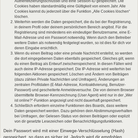
Authentifizierungsschlüssel und eine Session-ID gespeichert. Die
Cookies haben standardmäßig eine Gültigkeit von einem Jahr. Alle
Cookies kannst du jederzeit über die Funktion „Alle Cookies löschen“
löschen.
Weiterhin werden die Daten gespeichert, die du bei der Registrierung,
in deinem Profil oder deinem persönlichem Bereich angibst. Für die
Registrierung sind mindestens ein eindeutiger Benutzername, eine E-
Mail-Adresse und ein Passwort notwendig. Wenn durch den Betreiber
weitere Daten als notwendig festgelegt wurden, so ist dies für dich vor
deren Eingabe ersichtlich.
Wenn du einen Beitrag oder eine private Nachricht erstellst, so werden
die dort eingegebenen Daten ebenfalls gespeichert. Gleiches gilt, wenn
du einen Beitrag als Entwurf zwischenspeicherst. In diesen Fällen wird
auch deine IP-Adresse gespeichert. Die IP-Adresse wird weiterhin bei
folgenden Aktionen gespeichert: Löschen und Ändern von Beiträgen
(dazu zählen Private Nachrichten und Umfragen), Änderungen an
zentralen Profildaten (E-Mail-Adresse, Kontoaktivierung, Benutzer-
Passwort) und gescheiterte Anmeldeversuche. Die von deinem Browser
übermittelte Browser-Kennzeichnung (User Agent) wird nur in der „Wer
ist online?“-Funktion angezeigt und nicht dauerhaft gespeichert.
Schließlich erfordern einzelne Funktionen des Boards, dass weitere
Daten gespeichert werden. Dazu gehören dein Abstimmungsverhalten
bei Umfragen, der Gelesen-Status von deinen Beiträgen oder explizit
von dir gesetzte Lesezeichen oder Benachrichtigungsfunktionen.
Dein Passwort wird mit einer Einwege-Verschlüsselung (Hash)
gespeichert, so dass es sicher ist. Jedoch wird dir empfohlen,