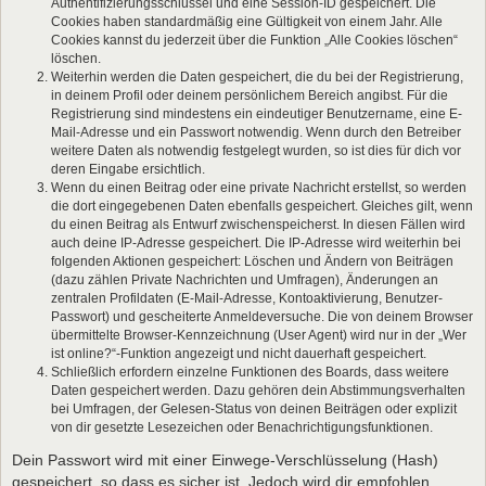
Authentifizierungsschlüssel und eine Session-ID gespeichert. Die
Cookies haben standardmäßig eine Gültigkeit von einem Jahr. Alle
Cookies kannst du jederzeit über die Funktion „Alle Cookies löschen“
löschen.
Weiterhin werden die Daten gespeichert, die du bei der Registrierung,
in deinem Profil oder deinem persönlichem Bereich angibst. Für die
Registrierung sind mindestens ein eindeutiger Benutzername, eine E-
Mail-Adresse und ein Passwort notwendig. Wenn durch den Betreiber
weitere Daten als notwendig festgelegt wurden, so ist dies für dich vor
deren Eingabe ersichtlich.
Wenn du einen Beitrag oder eine private Nachricht erstellst, so werden
die dort eingegebenen Daten ebenfalls gespeichert. Gleiches gilt, wenn
du einen Beitrag als Entwurf zwischenspeicherst. In diesen Fällen wird
auch deine IP-Adresse gespeichert. Die IP-Adresse wird weiterhin bei
folgenden Aktionen gespeichert: Löschen und Ändern von Beiträgen
(dazu zählen Private Nachrichten und Umfragen), Änderungen an
zentralen Profildaten (E-Mail-Adresse, Kontoaktivierung, Benutzer-
Passwort) und gescheiterte Anmeldeversuche. Die von deinem Browser
übermittelte Browser-Kennzeichnung (User Agent) wird nur in der „Wer
ist online?“-Funktion angezeigt und nicht dauerhaft gespeichert.
Schließlich erfordern einzelne Funktionen des Boards, dass weitere
Daten gespeichert werden. Dazu gehören dein Abstimmungsverhalten
bei Umfragen, der Gelesen-Status von deinen Beiträgen oder explizit
von dir gesetzte Lesezeichen oder Benachrichtigungsfunktionen.
Dein Passwort wird mit einer Einwege-Verschlüsselung (Hash)
gespeichert, so dass es sicher ist. Jedoch wird dir empfohlen,