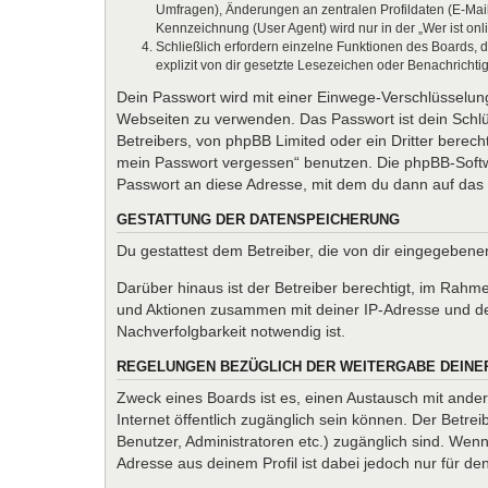
Umfragen), Änderungen an zentralen Profildaten (E-Mai
Kennzeichnung (User Agent) wird nur in der „Wer ist onl
Schließlich erfordern einzelne Funktionen des Boards,
explizit von dir gesetzte Lesezeichen oder Benachrichti
Dein Passwort wird mit einer Einwege-Verschlüsselung 
Webseiten zu verwenden. Das Passwort ist dein Schlü
Betreibers, von phpBB Limited oder ein Dritter berec
mein Passwort vergessen“ benutzen. Die phpBB-Softw
Passwort an diese Adresse, mit dem du dann auf das 
GESTATTUNG DER DATENSPEICHERUNG
Du gestattest dem Betreiber, die von dir eingegeben
Darüber hinaus ist der Betreiber berechtigt, im Rahm
und Aktionen zusammen mit deiner IP-Adresse und de
Nachverfolgbarkeit notwendig ist.
REGELUNGEN BEZÜGLICH DER WEITERGABE DEINE
Zweck eines Boards ist es, einen Austausch mit andere
Internet öffentlich zugänglich sein können. Der Betrei
Benutzer, Administratoren etc.) zugänglich sind. We
Adresse aus deinem Profil ist dabei jedoch nur für d