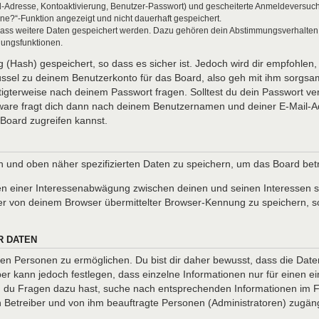
l-Adresse, Kontoaktivierung, Benutzer-Passwort) und gescheiterte Anmeldeversuch
ine?“-Funktion angezeigt und nicht dauerhaft gespeichert.
 dass weitere Daten gespeichert werden. Dazu gehören dein Abstimmungsverhalten
gungsfunktionen.
(Hash) gespeichert, so dass es sicher ist. Jedoch wird dir empfohlen, 
ssel zu deinem Benutzerkonto für das Board, also geh mit ihm sorgsam
htigterweise nach deinem Passwort fragen. Solltest du dein Passwort v
are fragt dich dann nach deinem Benutzernamen und deiner E-Mail-Ad
Board zugreifen kannst.
en und oben näher spezifizierten Daten zu speichern, um das Board be
en einer Interessenabwägung zwischen deinen und seinen Interessen so
r von deinem Browser übermittelter Browser-Kennung zu speichern, so
R DATEN
n Personen zu ermöglichen. Du bist dir daher bewusst, dass die Daten d
ber kann jedoch festlegen, dass einzelne Informationen nur für einen ei
nn du Fragen dazu hast, suche nach entsprechenden Informationen im Fo
en Betreiber und von ihm beauftragte Personen (Administratoren) zugäng