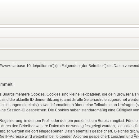
ps://www.starbase-10.de/petforum“) (im Folgenden „der Betreiber“) die Daten verw
ammelt:
s Boards mehrere Cookies. Cookies sind kleine Textdateien, die dein Browser als
 sind die aktuelle ID deiner Sitzung (damit dir alle Seitenaufrufe zugeordnet werd
u nicht angemeldet bist) sowie Informationen über deine Teilnahme an Umfragen (s
eine Session-ID gespeichert. Die Cookies haben standardmäßig eine Gültigkeit von 
 Registrierung, in deinem Profil oder deinem persönlichem Bereich angibst. Für di
rch den Betreiber weitere Daten als notwendig festgelegt wurden, so ist dies für 
llst, so werden die dort eingegebenen Daten ebenfalls gespeichert. Gleiches gilt, 
Die IP-Adresse wird weiterhin bei folgenden Aktionen gespeichert: Löschen und Ä