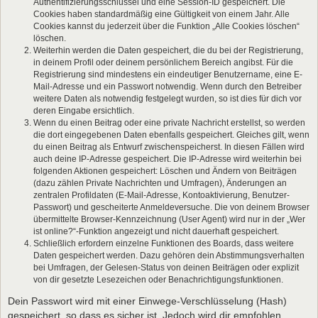
Authentifizierungsschlüssel und eine Session-ID gespeichert. Die
Cookies haben standardmäßig eine Gültigkeit von einem Jahr. Alle
Cookies kannst du jederzeit über die Funktion „Alle Cookies löschen“
löschen.
Weiterhin werden die Daten gespeichert, die du bei der Registrierung,
in deinem Profil oder deinem persönlichem Bereich angibst. Für die
Registrierung sind mindestens ein eindeutiger Benutzername, eine E-
Mail-Adresse und ein Passwort notwendig. Wenn durch den Betreiber
weitere Daten als notwendig festgelegt wurden, so ist dies für dich vor
deren Eingabe ersichtlich.
Wenn du einen Beitrag oder eine private Nachricht erstellst, so werden
die dort eingegebenen Daten ebenfalls gespeichert. Gleiches gilt, wenn
du einen Beitrag als Entwurf zwischenspeicherst. In diesen Fällen wird
auch deine IP-Adresse gespeichert. Die IP-Adresse wird weiterhin bei
folgenden Aktionen gespeichert: Löschen und Ändern von Beiträgen
(dazu zählen Private Nachrichten und Umfragen), Änderungen an
zentralen Profildaten (E-Mail-Adresse, Kontoaktivierung, Benutzer-
Passwort) und gescheiterte Anmeldeversuche. Die von deinem Browser
übermittelte Browser-Kennzeichnung (User Agent) wird nur in der „Wer
ist online?“-Funktion angezeigt und nicht dauerhaft gespeichert.
Schließlich erfordern einzelne Funktionen des Boards, dass weitere
Daten gespeichert werden. Dazu gehören dein Abstimmungsverhalten
bei Umfragen, der Gelesen-Status von deinen Beiträgen oder explizit
von dir gesetzte Lesezeichen oder Benachrichtigungsfunktionen.
Dein Passwort wird mit einer Einwege-Verschlüsselung (Hash)
gespeichert, so dass es sicher ist. Jedoch wird dir empfohlen,