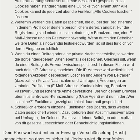
Authentifizierungsschlüssel und eine Session-ID gespeichert. Die
Cookies haben standardmäßig eine Gültigkeit von einem Jahr. Alle
Cookies kannst du jederzeit über die Funktion „Alle Cookies löschen“
löschen.
Weiterhin werden die Daten gespeichert, die du bei der Registrierung,
in deinem Profil oder deinem persönlichem Bereich angibst. Für die
Registrierung sind mindestens ein eindeutiger Benutzername, eine E-
Mail-Adresse und ein Passwort notwendig. Wenn durch den Betreiber
weitere Daten als notwendig festgelegt wurden, so ist dies für dich vor
deren Eingabe ersichtlich.
Wenn du einen Beitrag oder eine private Nachricht erstellst, so werden
die dort eingegebenen Daten ebenfalls gespeichert. Gleiches gilt, wenn
du einen Beitrag als Entwurf zwischenspeicherst. In diesen Fällen wird
auch deine IP-Adresse gespeichert. Die IP-Adresse wird weiterhin bei
folgenden Aktionen gespeichert: Löschen und Ändern von Beiträgen
(dazu zählen Private Nachrichten und Umfragen), Änderungen an
zentralen Profildaten (E-Mail-Adresse, Kontoaktivierung, Benutzer-
Passwort) und gescheiterte Anmeldeversuche. Die von deinem Browser
übermittelte Browser-Kennzeichnung (User Agent) wird nur in der „Wer
ist online?“-Funktion angezeigt und nicht dauerhaft gespeichert.
Schließlich erfordern einzelne Funktionen des Boards, dass weitere
Daten gespeichert werden. Dazu gehören dein Abstimmungsverhalten
bei Umfragen, der Gelesen-Status von deinen Beiträgen oder explizit
von dir gesetzte Lesezeichen oder Benachrichtigungsfunktionen.
Dein Passwort wird mit einer Einwege-Verschlüsselung (Hash)
gespeichert, so dass es sicher ist. Jedoch wird dir empfohlen,