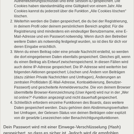
Authentifizierungsschlüssel und eine Session-ID gespeichert. Die
Cookies haben standardmäßig eine Gültigkeit von einem Jahr. Alle
Cookies kannst du jederzeit über die Funktion „Alle Cookies löschen“
löschen.
Weiterhin werden die Daten gespeichert, die du bei der Registrierung,
in deinem Profil oder deinem persönlichem Bereich angibst. Für die
Registrierung sind mindestens ein eindeutiger Benutzername, eine E-
Mail-Adresse und ein Passwort notwendig. Wenn durch den Betreiber
weitere Daten als notwendig festgelegt wurden, so ist dies für dich vor
deren Eingabe ersichtlich.
Wenn du einen Beitrag oder eine private Nachricht erstellst, so werden
die dort eingegebenen Daten ebenfalls gespeichert. Gleiches gilt, wenn
du einen Beitrag als Entwurf zwischenspeicherst. In diesen Fällen wird
auch deine IP-Adresse gespeichert. Die IP-Adresse wird weiterhin bei
folgenden Aktionen gespeichert: Löschen und Ändern von Beiträgen
(dazu zählen Private Nachrichten und Umfragen), Änderungen an
zentralen Profildaten (E-Mail-Adresse, Kontoaktivierung, Benutzer-
Passwort) und gescheiterte Anmeldeversuche. Die von deinem Browser
übermittelte Browser-Kennzeichnung (User Agent) wird nur in der „Wer
ist online?“-Funktion angezeigt und nicht dauerhaft gespeichert.
Schließlich erfordern einzelne Funktionen des Boards, dass weitere
Daten gespeichert werden. Dazu gehören dein Abstimmungsverhalten
bei Umfragen, der Gelesen-Status von deinen Beiträgen oder explizit
von dir gesetzte Lesezeichen oder Benachrichtigungsfunktionen.
Dein Passwort wird mit einer Einwege-Verschlüsselung (Hash)
gespeichert, so dass es sicher ist. Jedoch wird dir empfohlen,