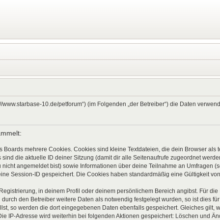
ps://www.starbase-10.de/petforum“) (im Folgenden „der Betreiber“) die Daten verw
ammelt:
s Boards mehrere Cookies. Cookies sind kleine Textdateien, die dein Browser als
 sind die aktuelle ID deiner Sitzung (damit dir alle Seitenaufrufe zugeordnet werd
u nicht angemeldet bist) sowie Informationen über deine Teilnahme an Umfragen (s
eine Session-ID gespeichert. Die Cookies haben standardmäßig eine Gültigkeit von 
 Registrierung, in deinem Profil oder deinem persönlichem Bereich angibst. Für di
rch den Betreiber weitere Daten als notwendig festgelegt wurden, so ist dies für 
llst, so werden die dort eingegebenen Daten ebenfalls gespeichert. Gleiches gilt, 
Die IP-Adresse wird weiterhin bei folgenden Aktionen gespeichert: Löschen und Ä