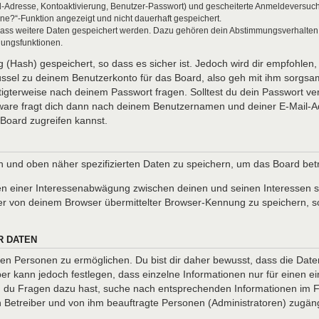
l-Adresse, Kontoaktivierung, Benutzer-Passwort) und gescheiterte Anmeldeversuch
ine?“-Funktion angezeigt und nicht dauerhaft gespeichert.
 dass weitere Daten gespeichert werden. Dazu gehören dein Abstimmungsverhalten
gungsfunktionen.
(Hash) gespeichert, so dass es sicher ist. Jedoch wird dir empfohlen, 
ssel zu deinem Benutzerkonto für das Board, also geh mit ihm sorgsam
htigterweise nach deinem Passwort fragen. Solltest du dein Passwort v
are fragt dich dann nach deinem Benutzernamen und deiner E-Mail-Ad
Board zugreifen kannst.
en und oben näher spezifizierten Daten zu speichern, um das Board be
en einer Interessenabwägung zwischen deinen und seinen Interessen so
r von deinem Browser übermittelter Browser-Kennung zu speichern, so
R DATEN
n Personen zu ermöglichen. Du bist dir daher bewusst, dass die Daten d
ber kann jedoch festlegen, dass einzelne Informationen nur für einen ei
nn du Fragen dazu hast, suche nach entsprechenden Informationen im Fo
en Betreiber und von ihm beauftragte Personen (Administratoren) zugäng