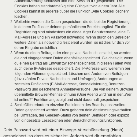
Authentifizierungsschlüssel und eine Session-ID gespeichert. Die
Cookies haben standardmäßig eine Gültigkeit von einem Jahr. Alle
Cookies kannst du jederzeit über die Funktion „Alle Cookies löschen“
löschen.
Weiterhin werden die Daten gespeichert, die du bei der Registrierung,
in deinem Profil oder deinem persönlichem Bereich angibst. Für die
Registrierung sind mindestens ein eindeutiger Benutzername, eine E-
Mail-Adresse und ein Passwort notwendig. Wenn durch den Betreiber
weitere Daten als notwendig festgelegt wurden, so ist dies für dich vor
deren Eingabe ersichtlich.
Wenn du einen Beitrag oder eine private Nachricht erstellst, so werden
die dort eingegebenen Daten ebenfalls gespeichert. Gleiches gilt, wenn
du einen Beitrag als Entwurf zwischenspeicherst. In diesen Fällen wird
auch deine IP-Adresse gespeichert. Die IP-Adresse wird weiterhin bei
folgenden Aktionen gespeichert: Löschen und Ändern von Beiträgen
(dazu zählen Private Nachrichten und Umfragen), Änderungen an
zentralen Profildaten (E-Mail-Adresse, Kontoaktivierung, Benutzer-
Passwort) und gescheiterte Anmeldeversuche. Die von deinem Browser
übermittelte Browser-Kennzeichnung (User Agent) wird nur in der „Wer
ist online?“-Funktion angezeigt und nicht dauerhaft gespeichert.
Schließlich erfordern einzelne Funktionen des Boards, dass weitere
Daten gespeichert werden. Dazu gehören dein Abstimmungsverhalten
bei Umfragen, der Gelesen-Status von deinen Beiträgen oder explizit
von dir gesetzte Lesezeichen oder Benachrichtigungsfunktionen.
Dein Passwort wird mit einer Einwege-Verschlüsselung (Hash)
gespeichert, so dass es sicher ist. Jedoch wird dir empfohlen,