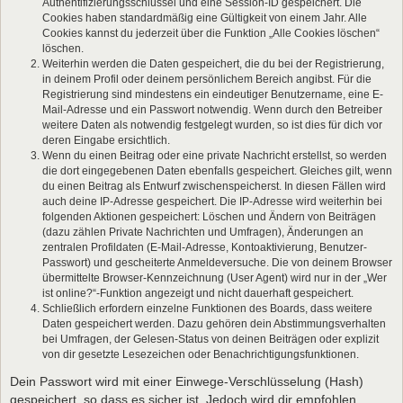
Authentifizierungsschlüssel und eine Session-ID gespeichert. Die
Cookies haben standardmäßig eine Gültigkeit von einem Jahr. Alle
Cookies kannst du jederzeit über die Funktion „Alle Cookies löschen“
löschen.
Weiterhin werden die Daten gespeichert, die du bei der Registrierung,
in deinem Profil oder deinem persönlichem Bereich angibst. Für die
Registrierung sind mindestens ein eindeutiger Benutzername, eine E-
Mail-Adresse und ein Passwort notwendig. Wenn durch den Betreiber
weitere Daten als notwendig festgelegt wurden, so ist dies für dich vor
deren Eingabe ersichtlich.
Wenn du einen Beitrag oder eine private Nachricht erstellst, so werden
die dort eingegebenen Daten ebenfalls gespeichert. Gleiches gilt, wenn
du einen Beitrag als Entwurf zwischenspeicherst. In diesen Fällen wird
auch deine IP-Adresse gespeichert. Die IP-Adresse wird weiterhin bei
folgenden Aktionen gespeichert: Löschen und Ändern von Beiträgen
(dazu zählen Private Nachrichten und Umfragen), Änderungen an
zentralen Profildaten (E-Mail-Adresse, Kontoaktivierung, Benutzer-
Passwort) und gescheiterte Anmeldeversuche. Die von deinem Browser
übermittelte Browser-Kennzeichnung (User Agent) wird nur in der „Wer
ist online?“-Funktion angezeigt und nicht dauerhaft gespeichert.
Schließlich erfordern einzelne Funktionen des Boards, dass weitere
Daten gespeichert werden. Dazu gehören dein Abstimmungsverhalten
bei Umfragen, der Gelesen-Status von deinen Beiträgen oder explizit
von dir gesetzte Lesezeichen oder Benachrichtigungsfunktionen.
Dein Passwort wird mit einer Einwege-Verschlüsselung (Hash)
gespeichert, so dass es sicher ist. Jedoch wird dir empfohlen,