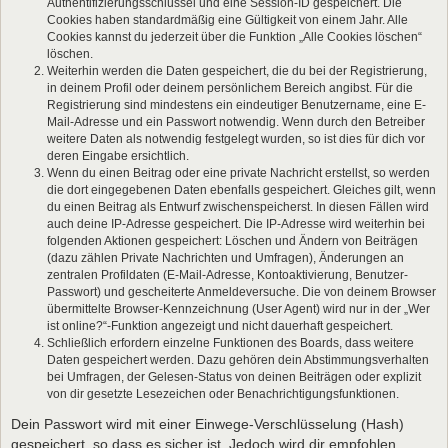
Authentifizierungsschlüssel und eine Session-ID gespeichert. Die
Cookies haben standardmäßig eine Gültigkeit von einem Jahr. Alle
Cookies kannst du jederzeit über die Funktion „Alle Cookies löschen“
löschen.
Weiterhin werden die Daten gespeichert, die du bei der Registrierung,
in deinem Profil oder deinem persönlichem Bereich angibst. Für die
Registrierung sind mindestens ein eindeutiger Benutzername, eine E-
Mail-Adresse und ein Passwort notwendig. Wenn durch den Betreiber
weitere Daten als notwendig festgelegt wurden, so ist dies für dich vor
deren Eingabe ersichtlich.
Wenn du einen Beitrag oder eine private Nachricht erstellst, so werden
die dort eingegebenen Daten ebenfalls gespeichert. Gleiches gilt, wenn
du einen Beitrag als Entwurf zwischenspeicherst. In diesen Fällen wird
auch deine IP-Adresse gespeichert. Die IP-Adresse wird weiterhin bei
folgenden Aktionen gespeichert: Löschen und Ändern von Beiträgen
(dazu zählen Private Nachrichten und Umfragen), Änderungen an
zentralen Profildaten (E-Mail-Adresse, Kontoaktivierung, Benutzer-
Passwort) und gescheiterte Anmeldeversuche. Die von deinem Browser
übermittelte Browser-Kennzeichnung (User Agent) wird nur in der „Wer
ist online?“-Funktion angezeigt und nicht dauerhaft gespeichert.
Schließlich erfordern einzelne Funktionen des Boards, dass weitere
Daten gespeichert werden. Dazu gehören dein Abstimmungsverhalten
bei Umfragen, der Gelesen-Status von deinen Beiträgen oder explizit
von dir gesetzte Lesezeichen oder Benachrichtigungsfunktionen.
Dein Passwort wird mit einer Einwege-Verschlüsselung (Hash)
gespeichert, so dass es sicher ist. Jedoch wird dir empfohlen,