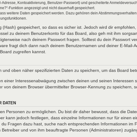
l-Adresse, Kontoaktivierung, Benutzer-Passwort) und gescheiterte Anmeldeversuch
ine?“-Funktion angezeigt und nicht dauerhaft gespeichert.
 dass weitere Daten gespeichert werden. Dazu gehören dein Abstimmungsverhalten
gungsfunktionen.
(Hash) gespeichert, so dass es sicher ist. Jedoch wird dir empfohlen, 
ssel zu deinem Benutzerkonto für das Board, also geh mit ihm sorgsam
htigterweise nach deinem Passwort fragen. Solltest du dein Passwort v
are fragt dich dann nach deinem Benutzernamen und deiner E-Mail-Ad
Board zugreifen kannst.
en und oben näher spezifizierten Daten zu speichern, um das Board be
en einer Interessenabwägung zwischen deinen und seinen Interessen so
r von deinem Browser übermittelter Browser-Kennung zu speichern, so
R DATEN
n Personen zu ermöglichen. Du bist dir daher bewusst, dass die Daten d
ber kann jedoch festlegen, dass einzelne Informationen nur für einen ei
nn du Fragen dazu hast, suche nach entsprechenden Informationen im Fo
en Betreiber und von ihm beauftragte Personen (Administratoren) zugäng