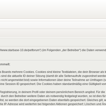
ps://www.starbase-10.de/petforum“) (im Folgenden „der Betreiber“) die Daten verw
ammelt:
s Boards mehrere Cookies. Cookies sind kleine Textdateien, die dein Browser als
 sind die aktuelle ID deiner Sitzung (damit dir alle Seitenaufrufe zugeordnet werd
u nicht angemeldet bist) sowie Informationen über deine Teilnahme an Umfragen (s
eine Session-ID gespeichert. Die Cookies haben standardmäßig eine Gültigkeit von 
 Registrierung, in deinem Profil oder deinem persönlichem Bereich angibst. Für di
rch den Betreiber weitere Daten als notwendig festgelegt wurden, so ist dies für 
llst, so werden die dort eingegebenen Daten ebenfalls gespeichert. Gleiches gilt, 
Die IP-Adresse wird weiterhin bei folgenden Aktionen gespeichert: Löschen und Ä