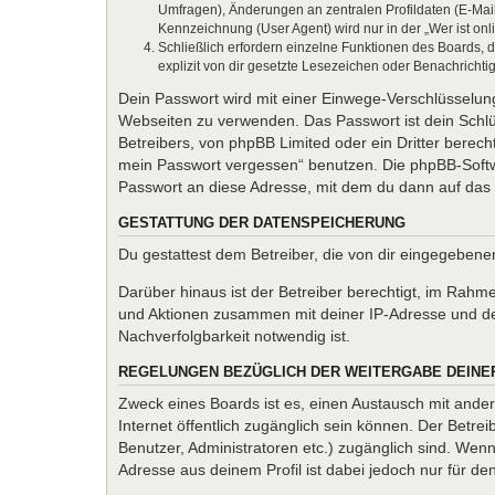
Umfragen), Änderungen an zentralen Profildaten (E-Mai
Kennzeichnung (User Agent) wird nur in der „Wer ist onl
Schließlich erfordern einzelne Funktionen des Boards,
explizit von dir gesetzte Lesezeichen oder Benachrichti
Dein Passwort wird mit einer Einwege-Verschlüsselung 
Webseiten zu verwenden. Das Passwort ist dein Schlü
Betreibers, von phpBB Limited oder ein Dritter berec
mein Passwort vergessen“ benutzen. Die phpBB-Softw
Passwort an diese Adresse, mit dem du dann auf das 
GESTATTUNG DER DATENSPEICHERUNG
Du gestattest dem Betreiber, die von dir eingegeben
Darüber hinaus ist der Betreiber berechtigt, im Rahm
und Aktionen zusammen mit deiner IP-Adresse und de
Nachverfolgbarkeit notwendig ist.
REGELUNGEN BEZÜGLICH DER WEITERGABE DEINE
Zweck eines Boards ist es, einen Austausch mit andere
Internet öffentlich zugänglich sein können. Der Betrei
Benutzer, Administratoren etc.) zugänglich sind. We
Adresse aus deinem Profil ist dabei jedoch nur für d