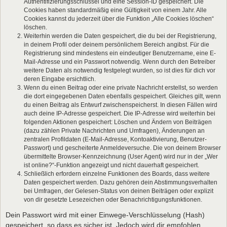
Authentifizierungsschlüssel und eine Session-ID gespeichert. Die
Cookies haben standardmäßig eine Gültigkeit von einem Jahr. Alle
Cookies kannst du jederzeit über die Funktion „Alle Cookies löschen“
löschen.
Weiterhin werden die Daten gespeichert, die du bei der Registrierung,
in deinem Profil oder deinem persönlichem Bereich angibst. Für die
Registrierung sind mindestens ein eindeutiger Benutzername, eine E-
Mail-Adresse und ein Passwort notwendig. Wenn durch den Betreiber
weitere Daten als notwendig festgelegt wurden, so ist dies für dich vor
deren Eingabe ersichtlich.
Wenn du einen Beitrag oder eine private Nachricht erstellst, so werden
die dort eingegebenen Daten ebenfalls gespeichert. Gleiches gilt, wenn
du einen Beitrag als Entwurf zwischenspeicherst. In diesen Fällen wird
auch deine IP-Adresse gespeichert. Die IP-Adresse wird weiterhin bei
folgenden Aktionen gespeichert: Löschen und Ändern von Beiträgen
(dazu zählen Private Nachrichten und Umfragen), Änderungen an
zentralen Profildaten (E-Mail-Adresse, Kontoaktivierung, Benutzer-
Passwort) und gescheiterte Anmeldeversuche. Die von deinem Browser
übermittelte Browser-Kennzeichnung (User Agent) wird nur in der „Wer
ist online?“-Funktion angezeigt und nicht dauerhaft gespeichert.
Schließlich erfordern einzelne Funktionen des Boards, dass weitere
Daten gespeichert werden. Dazu gehören dein Abstimmungsverhalten
bei Umfragen, der Gelesen-Status von deinen Beiträgen oder explizit
von dir gesetzte Lesezeichen oder Benachrichtigungsfunktionen.
Dein Passwort wird mit einer Einwege-Verschlüsselung (Hash)
gespeichert, so dass es sicher ist. Jedoch wird dir empfohlen,