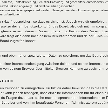
l-Adresse, Kontoaktivierung, Benutzer-Passwort) und gescheiterte Anmeldeversuch
ine?“-Funktion angezeigt und nicht dauerhaft gespeichert.
 dass weitere Daten gespeichert werden. Dazu gehören dein Abstimmungsverhalten
gungsfunktionen.
(Hash) gespeichert, so dass es sicher ist. Jedoch wird dir empfohlen, 
ssel zu deinem Benutzerkonto für das Board, also geh mit ihm sorgsam
htigterweise nach deinem Passwort fragen. Solltest du dein Passwort v
are fragt dich dann nach deinem Benutzernamen und deiner E-Mail-Ad
Board zugreifen kannst.
en und oben näher spezifizierten Daten zu speichern, um das Board be
en einer Interessenabwägung zwischen deinen und seinen Interessen so
r von deinem Browser übermittelter Browser-Kennung zu speichern, so
R DATEN
n Personen zu ermöglichen. Du bist dir daher bewusst, dass die Daten d
ber kann jedoch festlegen, dass einzelne Informationen nur für einen ei
nn du Fragen dazu hast, suche nach entsprechenden Informationen im Fo
en Betreiber und von ihm beauftragte Personen (Administratoren) zugäng