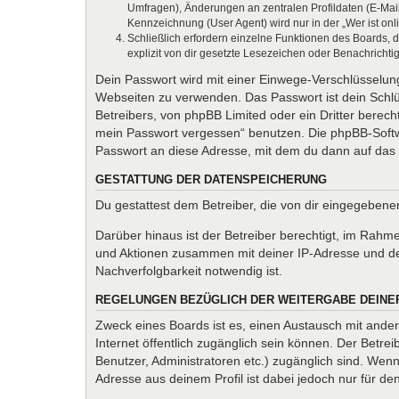
Umfragen), Änderungen an zentralen Profildaten (E-Mai
Kennzeichnung (User Agent) wird nur in der „Wer ist onl
Schließlich erfordern einzelne Funktionen des Boards,
explizit von dir gesetzte Lesezeichen oder Benachrichti
Dein Passwort wird mit einer Einwege-Verschlüsselung 
Webseiten zu verwenden. Das Passwort ist dein Schlü
Betreibers, von phpBB Limited oder ein Dritter berec
mein Passwort vergessen“ benutzen. Die phpBB-Softw
Passwort an diese Adresse, mit dem du dann auf das 
GESTATTUNG DER DATENSPEICHERUNG
Du gestattest dem Betreiber, die von dir eingegeben
Darüber hinaus ist der Betreiber berechtigt, im Rahm
und Aktionen zusammen mit deiner IP-Adresse und de
Nachverfolgbarkeit notwendig ist.
REGELUNGEN BEZÜGLICH DER WEITERGABE DEINE
Zweck eines Boards ist es, einen Austausch mit andere
Internet öffentlich zugänglich sein können. Der Betrei
Benutzer, Administratoren etc.) zugänglich sind. We
Adresse aus deinem Profil ist dabei jedoch nur für d