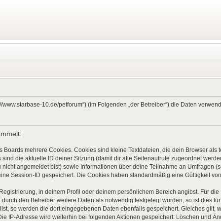
ps://www.starbase-10.de/petforum“) (im Folgenden „der Betreiber“) die Daten verw
ammelt:
s Boards mehrere Cookies. Cookies sind kleine Textdateien, die dein Browser als
 sind die aktuelle ID deiner Sitzung (damit dir alle Seitenaufrufe zugeordnet werd
u nicht angemeldet bist) sowie Informationen über deine Teilnahme an Umfragen (s
eine Session-ID gespeichert. Die Cookies haben standardmäßig eine Gültigkeit von 
 Registrierung, in deinem Profil oder deinem persönlichem Bereich angibst. Für di
rch den Betreiber weitere Daten als notwendig festgelegt wurden, so ist dies für 
llst, so werden die dort eingegebenen Daten ebenfalls gespeichert. Gleiches gilt, 
Die IP-Adresse wird weiterhin bei folgenden Aktionen gespeichert: Löschen und Ä