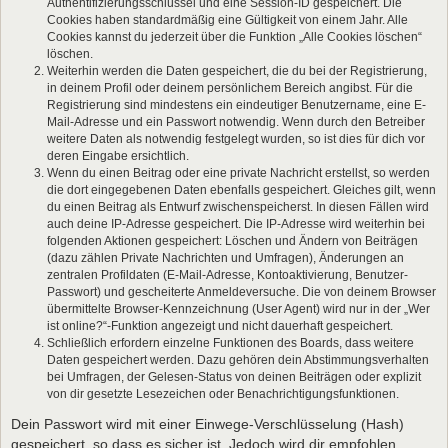
Authentifizierungsschlüssel und eine Session-ID gespeichert. Die
Cookies haben standardmäßig eine Gültigkeit von einem Jahr. Alle
Cookies kannst du jederzeit über die Funktion „Alle Cookies löschen“
löschen.
Weiterhin werden die Daten gespeichert, die du bei der Registrierung,
in deinem Profil oder deinem persönlichem Bereich angibst. Für die
Registrierung sind mindestens ein eindeutiger Benutzername, eine E-
Mail-Adresse und ein Passwort notwendig. Wenn durch den Betreiber
weitere Daten als notwendig festgelegt wurden, so ist dies für dich vor
deren Eingabe ersichtlich.
Wenn du einen Beitrag oder eine private Nachricht erstellst, so werden
die dort eingegebenen Daten ebenfalls gespeichert. Gleiches gilt, wenn
du einen Beitrag als Entwurf zwischenspeicherst. In diesen Fällen wird
auch deine IP-Adresse gespeichert. Die IP-Adresse wird weiterhin bei
folgenden Aktionen gespeichert: Löschen und Ändern von Beiträgen
(dazu zählen Private Nachrichten und Umfragen), Änderungen an
zentralen Profildaten (E-Mail-Adresse, Kontoaktivierung, Benutzer-
Passwort) und gescheiterte Anmeldeversuche. Die von deinem Browser
übermittelte Browser-Kennzeichnung (User Agent) wird nur in der „Wer
ist online?“-Funktion angezeigt und nicht dauerhaft gespeichert.
Schließlich erfordern einzelne Funktionen des Boards, dass weitere
Daten gespeichert werden. Dazu gehören dein Abstimmungsverhalten
bei Umfragen, der Gelesen-Status von deinen Beiträgen oder explizit
von dir gesetzte Lesezeichen oder Benachrichtigungsfunktionen.
Dein Passwort wird mit einer Einwege-Verschlüsselung (Hash)
gespeichert, so dass es sicher ist. Jedoch wird dir empfohlen,