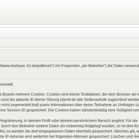
ps://www.starbase-10.de/petforum“) (im Folgenden „der Betreiber“) die Daten verw
ammelt:
s Boards mehrere Cookies. Cookies sind kleine Textdateien, die dein Browser als
 sind die aktuelle ID deiner Sitzung (damit dir alle Seitenaufrufe zugeordnet werd
u nicht angemeldet bist) sowie Informationen über deine Teilnahme an Umfragen (s
eine Session-ID gespeichert. Die Cookies haben standardmäßig eine Gültigkeit von 
 Registrierung, in deinem Profil oder deinem persönlichem Bereich angibst. Für di
rch den Betreiber weitere Daten als notwendig festgelegt wurden, so ist dies für 
llst, so werden die dort eingegebenen Daten ebenfalls gespeichert. Gleiches gilt, 
Die IP-Adresse wird weiterhin bei folgenden Aktionen gespeichert: Löschen und Ä