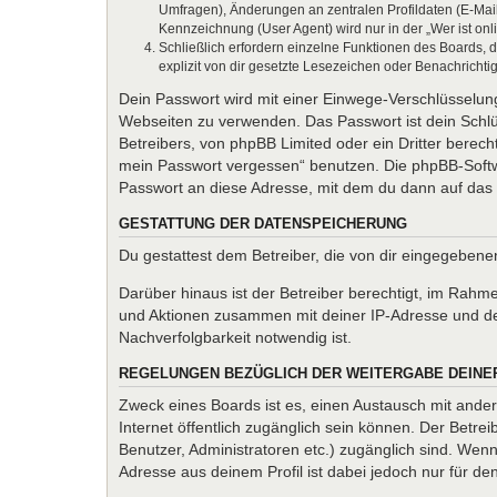
Umfragen), Änderungen an zentralen Profildaten (E-Mai
Kennzeichnung (User Agent) wird nur in der „Wer ist onl
Schließlich erfordern einzelne Funktionen des Boards,
explizit von dir gesetzte Lesezeichen oder Benachrichti
Dein Passwort wird mit einer Einwege-Verschlüsselung 
Webseiten zu verwenden. Das Passwort ist dein Schlü
Betreibers, von phpBB Limited oder ein Dritter berec
mein Passwort vergessen“ benutzen. Die phpBB-Softw
Passwort an diese Adresse, mit dem du dann auf das 
GESTATTUNG DER DATENSPEICHERUNG
Du gestattest dem Betreiber, die von dir eingegeben
Darüber hinaus ist der Betreiber berechtigt, im Rahm
und Aktionen zusammen mit deiner IP-Adresse und de
Nachverfolgbarkeit notwendig ist.
REGELUNGEN BEZÜGLICH DER WEITERGABE DEINE
Zweck eines Boards ist es, einen Austausch mit andere
Internet öffentlich zugänglich sein können. Der Betrei
Benutzer, Administratoren etc.) zugänglich sind. We
Adresse aus deinem Profil ist dabei jedoch nur für d