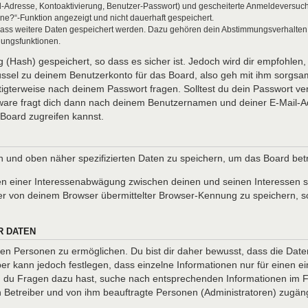
l-Adresse, Kontoaktivierung, Benutzer-Passwort) und gescheiterte Anmeldeversuch
ine?“-Funktion angezeigt und nicht dauerhaft gespeichert.
 dass weitere Daten gespeichert werden. Dazu gehören dein Abstimmungsverhalten
gungsfunktionen.
(Hash) gespeichert, so dass es sicher ist. Jedoch wird dir empfohlen, 
ssel zu deinem Benutzerkonto für das Board, also geh mit ihm sorgsam
htigterweise nach deinem Passwort fragen. Solltest du dein Passwort v
are fragt dich dann nach deinem Benutzernamen und deiner E-Mail-Ad
Board zugreifen kannst.
en und oben näher spezifizierten Daten zu speichern, um das Board be
en einer Interessenabwägung zwischen deinen und seinen Interessen so
r von deinem Browser übermittelter Browser-Kennung zu speichern, so
R DATEN
n Personen zu ermöglichen. Du bist dir daher bewusst, dass die Daten d
ber kann jedoch festlegen, dass einzelne Informationen nur für einen ei
nn du Fragen dazu hast, suche nach entsprechenden Informationen im Fo
en Betreiber und von ihm beauftragte Personen (Administratoren) zugäng