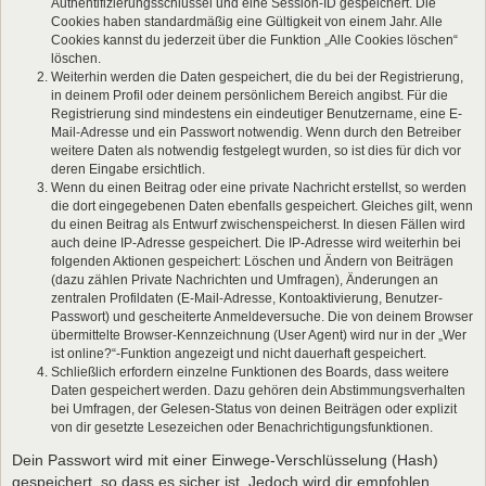
Authentifizierungsschlüssel und eine Session-ID gespeichert. Die
Cookies haben standardmäßig eine Gültigkeit von einem Jahr. Alle
Cookies kannst du jederzeit über die Funktion „Alle Cookies löschen“
löschen.
Weiterhin werden die Daten gespeichert, die du bei der Registrierung,
in deinem Profil oder deinem persönlichem Bereich angibst. Für die
Registrierung sind mindestens ein eindeutiger Benutzername, eine E-
Mail-Adresse und ein Passwort notwendig. Wenn durch den Betreiber
weitere Daten als notwendig festgelegt wurden, so ist dies für dich vor
deren Eingabe ersichtlich.
Wenn du einen Beitrag oder eine private Nachricht erstellst, so werden
die dort eingegebenen Daten ebenfalls gespeichert. Gleiches gilt, wenn
du einen Beitrag als Entwurf zwischenspeicherst. In diesen Fällen wird
auch deine IP-Adresse gespeichert. Die IP-Adresse wird weiterhin bei
folgenden Aktionen gespeichert: Löschen und Ändern von Beiträgen
(dazu zählen Private Nachrichten und Umfragen), Änderungen an
zentralen Profildaten (E-Mail-Adresse, Kontoaktivierung, Benutzer-
Passwort) und gescheiterte Anmeldeversuche. Die von deinem Browser
übermittelte Browser-Kennzeichnung (User Agent) wird nur in der „Wer
ist online?“-Funktion angezeigt und nicht dauerhaft gespeichert.
Schließlich erfordern einzelne Funktionen des Boards, dass weitere
Daten gespeichert werden. Dazu gehören dein Abstimmungsverhalten
bei Umfragen, der Gelesen-Status von deinen Beiträgen oder explizit
von dir gesetzte Lesezeichen oder Benachrichtigungsfunktionen.
Dein Passwort wird mit einer Einwege-Verschlüsselung (Hash)
gespeichert, so dass es sicher ist. Jedoch wird dir empfohlen,