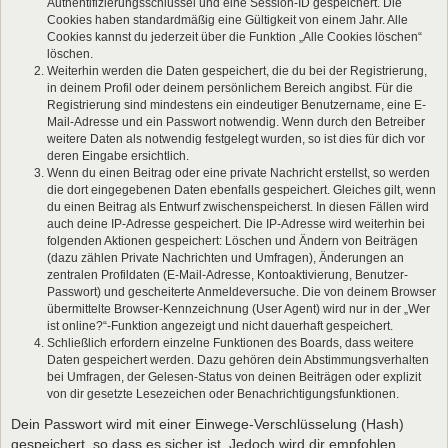
Authentifizierungsschlüssel und eine Session-ID gespeichert. Die
Cookies haben standardmäßig eine Gültigkeit von einem Jahr. Alle
Cookies kannst du jederzeit über die Funktion „Alle Cookies löschen“
löschen.
Weiterhin werden die Daten gespeichert, die du bei der Registrierung,
in deinem Profil oder deinem persönlichem Bereich angibst. Für die
Registrierung sind mindestens ein eindeutiger Benutzername, eine E-
Mail-Adresse und ein Passwort notwendig. Wenn durch den Betreiber
weitere Daten als notwendig festgelegt wurden, so ist dies für dich vor
deren Eingabe ersichtlich.
Wenn du einen Beitrag oder eine private Nachricht erstellst, so werden
die dort eingegebenen Daten ebenfalls gespeichert. Gleiches gilt, wenn
du einen Beitrag als Entwurf zwischenspeicherst. In diesen Fällen wird
auch deine IP-Adresse gespeichert. Die IP-Adresse wird weiterhin bei
folgenden Aktionen gespeichert: Löschen und Ändern von Beiträgen
(dazu zählen Private Nachrichten und Umfragen), Änderungen an
zentralen Profildaten (E-Mail-Adresse, Kontoaktivierung, Benutzer-
Passwort) und gescheiterte Anmeldeversuche. Die von deinem Browser
übermittelte Browser-Kennzeichnung (User Agent) wird nur in der „Wer
ist online?“-Funktion angezeigt und nicht dauerhaft gespeichert.
Schließlich erfordern einzelne Funktionen des Boards, dass weitere
Daten gespeichert werden. Dazu gehören dein Abstimmungsverhalten
bei Umfragen, der Gelesen-Status von deinen Beiträgen oder explizit
von dir gesetzte Lesezeichen oder Benachrichtigungsfunktionen.
Dein Passwort wird mit einer Einwege-Verschlüsselung (Hash)
gespeichert, so dass es sicher ist. Jedoch wird dir empfohlen,