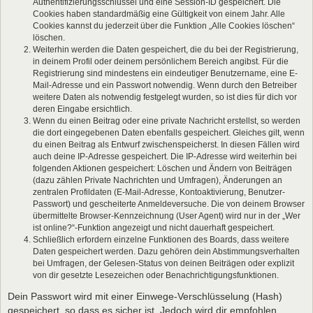
Authentifizierungsschlüssel und eine Session-ID gespeichert. Die
Cookies haben standardmäßig eine Gültigkeit von einem Jahr. Alle
Cookies kannst du jederzeit über die Funktion „Alle Cookies löschen“
löschen.
Weiterhin werden die Daten gespeichert, die du bei der Registrierung,
in deinem Profil oder deinem persönlichem Bereich angibst. Für die
Registrierung sind mindestens ein eindeutiger Benutzername, eine E-
Mail-Adresse und ein Passwort notwendig. Wenn durch den Betreiber
weitere Daten als notwendig festgelegt wurden, so ist dies für dich vor
deren Eingabe ersichtlich.
Wenn du einen Beitrag oder eine private Nachricht erstellst, so werden
die dort eingegebenen Daten ebenfalls gespeichert. Gleiches gilt, wenn
du einen Beitrag als Entwurf zwischenspeicherst. In diesen Fällen wird
auch deine IP-Adresse gespeichert. Die IP-Adresse wird weiterhin bei
folgenden Aktionen gespeichert: Löschen und Ändern von Beiträgen
(dazu zählen Private Nachrichten und Umfragen), Änderungen an
zentralen Profildaten (E-Mail-Adresse, Kontoaktivierung, Benutzer-
Passwort) und gescheiterte Anmeldeversuche. Die von deinem Browser
übermittelte Browser-Kennzeichnung (User Agent) wird nur in der „Wer
ist online?“-Funktion angezeigt und nicht dauerhaft gespeichert.
Schließlich erfordern einzelne Funktionen des Boards, dass weitere
Daten gespeichert werden. Dazu gehören dein Abstimmungsverhalten
bei Umfragen, der Gelesen-Status von deinen Beiträgen oder explizit
von dir gesetzte Lesezeichen oder Benachrichtigungsfunktionen.
Dein Passwort wird mit einer Einwege-Verschlüsselung (Hash)
gespeichert, so dass es sicher ist. Jedoch wird dir empfohlen,