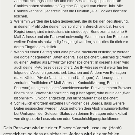
Authentifizierungsschlüssel und eine Session-ID gespeichert. Die
Cookies haben standardmäßig eine Gültigkeit von einem Jahr. Alle
Cookies kannst du jederzeit über die Funktion „Alle Cookies löschen“
löschen.
Weiterhin werden die Daten gespeichert, die du bei der Registrierung,
in deinem Profil oder deinem persönlichem Bereich angibst. Für die
Registrierung sind mindestens ein eindeutiger Benutzername, eine E-
Mail-Adresse und ein Passwort notwendig. Wenn durch den Betreiber
weitere Daten als notwendig festgelegt wurden, so ist dies für dich vor
deren Eingabe ersichtlich.
Wenn du einen Beitrag oder eine private Nachricht erstellst, so werden
die dort eingegebenen Daten ebenfalls gespeichert. Gleiches gilt, wenn
du einen Beitrag als Entwurf zwischenspeicherst. In diesen Fällen wird
auch deine IP-Adresse gespeichert. Die IP-Adresse wird weiterhin bei
folgenden Aktionen gespeichert: Löschen und Ändern von Beiträgen
(dazu zählen Private Nachrichten und Umfragen), Änderungen an
zentralen Profildaten (E-Mail-Adresse, Kontoaktivierung, Benutzer-
Passwort) und gescheiterte Anmeldeversuche. Die von deinem Browser
übermittelte Browser-Kennzeichnung (User Agent) wird nur in der „Wer
ist online?“-Funktion angezeigt und nicht dauerhaft gespeichert.
Schließlich erfordern einzelne Funktionen des Boards, dass weitere
Daten gespeichert werden. Dazu gehören dein Abstimmungsverhalten
bei Umfragen, der Gelesen-Status von deinen Beiträgen oder explizit
von dir gesetzte Lesezeichen oder Benachrichtigungsfunktionen.
Dein Passwort wird mit einer Einwege-Verschlüsselung (Hash)
gespeichert, so dass es sicher ist. Jedoch wird dir empfohlen,