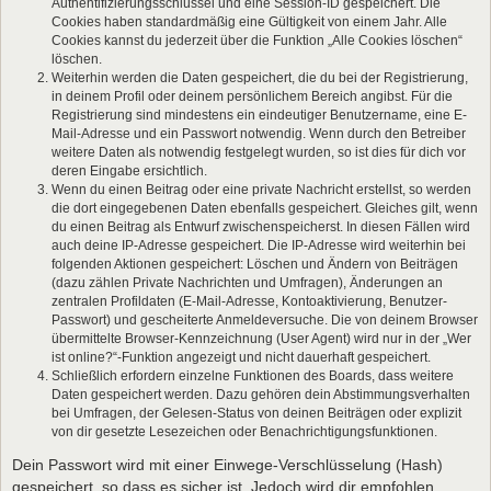
Authentifizierungsschlüssel und eine Session-ID gespeichert. Die
Cookies haben standardmäßig eine Gültigkeit von einem Jahr. Alle
Cookies kannst du jederzeit über die Funktion „Alle Cookies löschen“
löschen.
Weiterhin werden die Daten gespeichert, die du bei der Registrierung,
in deinem Profil oder deinem persönlichem Bereich angibst. Für die
Registrierung sind mindestens ein eindeutiger Benutzername, eine E-
Mail-Adresse und ein Passwort notwendig. Wenn durch den Betreiber
weitere Daten als notwendig festgelegt wurden, so ist dies für dich vor
deren Eingabe ersichtlich.
Wenn du einen Beitrag oder eine private Nachricht erstellst, so werden
die dort eingegebenen Daten ebenfalls gespeichert. Gleiches gilt, wenn
du einen Beitrag als Entwurf zwischenspeicherst. In diesen Fällen wird
auch deine IP-Adresse gespeichert. Die IP-Adresse wird weiterhin bei
folgenden Aktionen gespeichert: Löschen und Ändern von Beiträgen
(dazu zählen Private Nachrichten und Umfragen), Änderungen an
zentralen Profildaten (E-Mail-Adresse, Kontoaktivierung, Benutzer-
Passwort) und gescheiterte Anmeldeversuche. Die von deinem Browser
übermittelte Browser-Kennzeichnung (User Agent) wird nur in der „Wer
ist online?“-Funktion angezeigt und nicht dauerhaft gespeichert.
Schließlich erfordern einzelne Funktionen des Boards, dass weitere
Daten gespeichert werden. Dazu gehören dein Abstimmungsverhalten
bei Umfragen, der Gelesen-Status von deinen Beiträgen oder explizit
von dir gesetzte Lesezeichen oder Benachrichtigungsfunktionen.
Dein Passwort wird mit einer Einwege-Verschlüsselung (Hash)
gespeichert, so dass es sicher ist. Jedoch wird dir empfohlen,