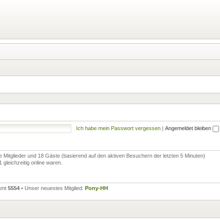
Ich habe mein Passwort vergessen
|
Angemeldet bleiben
re Mitglieder und 18 Gäste (basierend auf den aktiven Besuchern der letzten 5 Minuten)
gleichzeitig online waren.
samt
5554
• Unser neuestes Mitglied:
Pony-HH