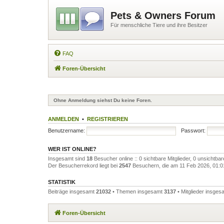
Pets & Owners Forum
Für menschliche Tiere und ihre Besitzer
FAQ
Foren-Übersicht
Ohne Anmeldung siehst Du keine Foren.
ANMELDEN
•
REGISTRIEREN
Benutzername:
Passwort:
WER IST ONLINE?
Insgesamt sind
18
Besucher online :: 0 sichtbare Mitglieder, 0 unsichtba
Der Besucherrekord liegt bei
2547
Besuchern, die am 11 Feb 2026, 01:01 
STATISTIK
Beiträge insgesamt
21032
• Themen insgesamt
3137
• Mitglieder insge
Foren-Übersicht